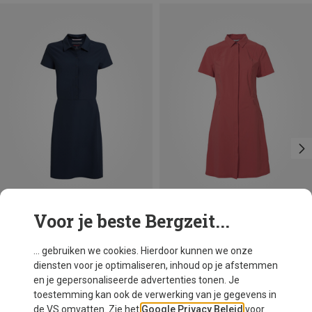
Voor je beste Bergzeit...
Je bespaart 59%
Maten
XS
S
M
L
XL
XXL
Craghoppers
... gebruiken we cookies. Hierdoor kunnen we onze
Dames Nosilife Pro IV Jurk
diensten voor je optimaliseren, inhoud op je afstemmen
€ 99,95
en je gepersonaliseerde advertenties tonen. Je
toestemming kan ook de verwerking van je gegevens in
de VS omvatten. Zie het
Google Privacy Beleid
voor