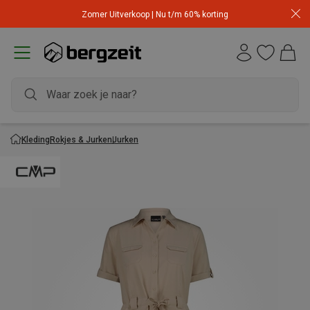
Zomer Uitverkoop | Nu t/m 60% korting
Kleding
Rokjes & Jurken
Jurken