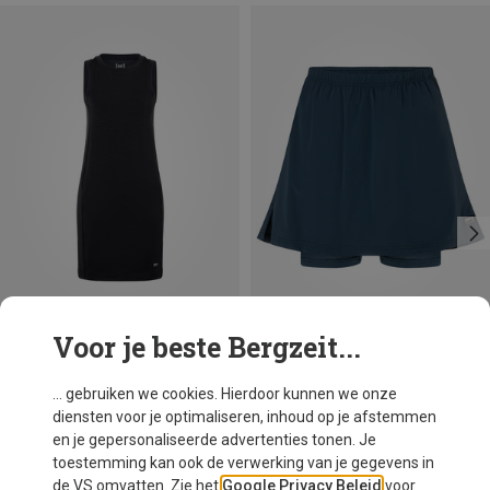
Voor je beste Bergzeit...
Je bespaart 52%
Je bespaart 14%
... gebruiken we cookies. Hierdoor kunnen we onze
diensten voor je optimaliseren, inhoud op je afstemmen
en je gepersonaliseerde advertenties tonen. Je
toestemming kan ook de verwerking van je gegevens in
de VS omvatten. Zie het
Google Privacy Beleid
voor