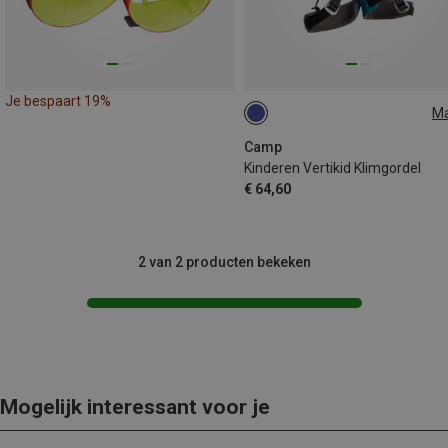
Je bespaart 19%
M
ONE SIZE
Camp
Kinderen Vertikid Klimgordel
€ 64,60
2 van 2 producten bekeken
Mogelijk interessant voor je