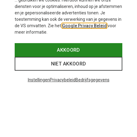
... gebruiken we cookies. Hierdoor kunnen we onze
diensten voor je optimaliseren, inhoud op je afstemmen
en je gepersonaliseerde advertenties tonen. Je
toestemming kan ook de verwerking van je gegevens in
de VS omvatten. Zie het
Google Privacy Beleid
voor
meer informatie.
AKKOORD
NIET AKKOORD
Instellingen
Privacybeleid
Bedrijfsgegevens
Je bespaart tot 29%
+10
Bliz
Matrix SF sportbril
€ 89,95