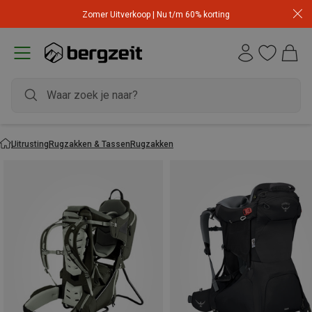
Zomer Uitverkoop | Nu t/m 60% korting
Uitrusting
Rugzakken & Tassen
Rugzakken