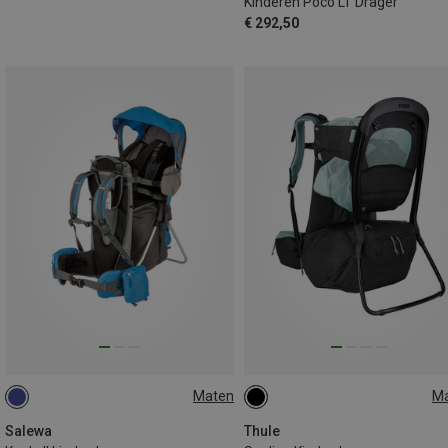
Kinderen Poco LT Drager
€ 292,50
Maten
M
ONE SIZE
22L
Salewa
Thule