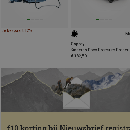
Je bespaart 12%
M
36L
Osprey
Kinderen Poco Premium Drager
€ 382,50
€10 korting bij Nieuwsbrief registr