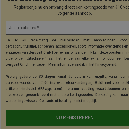
Registreer je nu en ontvang direct een kortingscode van €10 voo
volgende aankoop.
Je e-mailadres *
Ja, ik wil regelmatig de nieuwsbrief met aanbiedingen voor 
bergsportuitrusting, schoenen, accessoires, sport, informatie over trends en 
enquêtes van Bergzeit GmbH per e-mail ontvangen. Ik kan deze toestemming
tijde onder "Uitschrijven" aan het einde van elke e-mail of door een be
Bergzeit GmbH herroepen. Meer informatie vind ik in het
Privacybeleid
.
*Geldig gedurende 30 dagen vanaf de datum van uitgifte, vanaf een 
aankoopwaarde van €100 (na evt. retourzendingen). Geldt niet voor elek
artikelen (inclusief GPS-apparaten), literatuur, voeding, waardebonnen en 
niet worden gecombineerd met andere kortingscodes. De korting kan maar
worden ingewisseld. Contante uitbetaling is niet mogelijk.
NU REGISTREREN