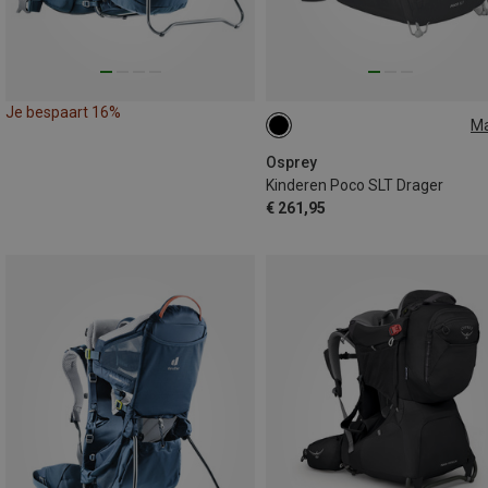
Je bespaart 16%
M
22L
Osprey
Kinderen Poco SLT Drager
€ 261,95