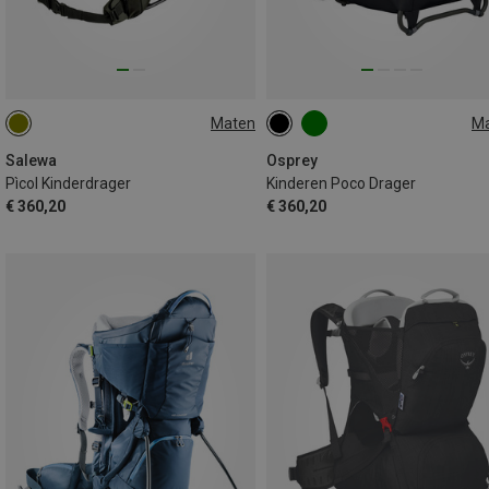
Maten
M
ONE SIZE
24L
Salewa
Osprey
Pìcol Kinderdrager
Kinderen Poco Drager
€ 360,20
€ 360,20