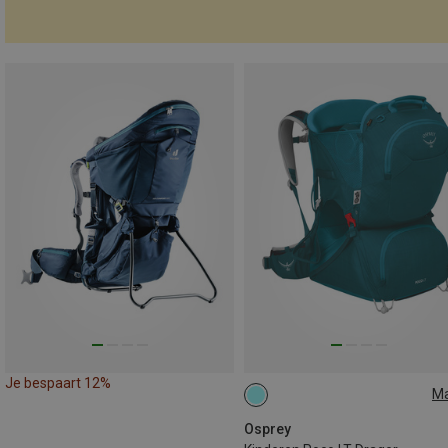
Je bespaart 12%
M
25L
Osprey