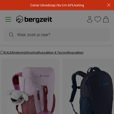
Zomer Uitverkoop | Nu t/m 60% korting
SALE
Kinderen
Uitrusting
Rugzakken & Tassen
Rugzakken