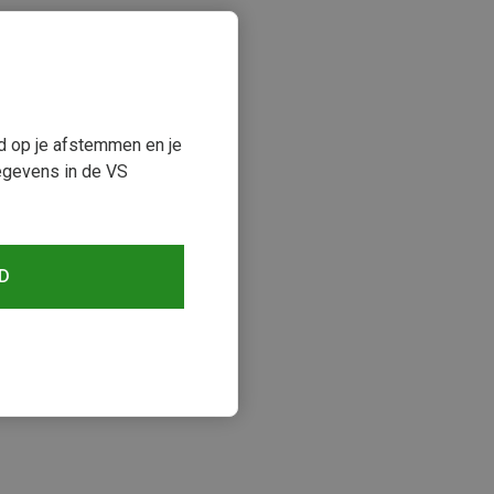
ud op je afstemmen en je
egevens in de VS
D