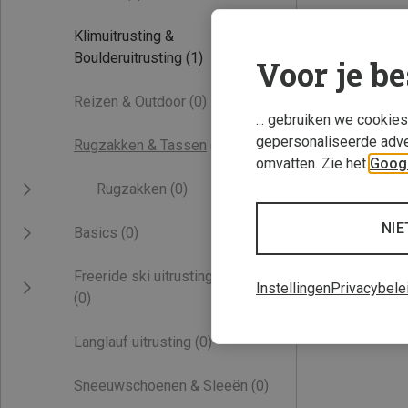
Klimuitrusting &
Boulderuitrusting
(1)
Voor je be
Reizen & Outdoor
(0)
... gebruiken we cookie
gepersonaliseerde adve
Rugzakken & Tassen
(0)
omvatten. Zie het
Googl
Rugzakken
(0)
NIE
Basics
(0)
Freeride ski uitrusting
Instellingen
Privacybele
(0)
Langlauf uitrusting
(0)
Sneeuwschoenen & Sleeën
(0)