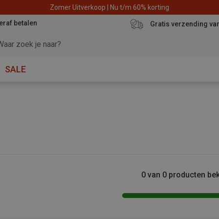
Zomer Uitverkoop | Nu t/m 60% korting
eraf betalen
Gratis verzending va
SALE
0 van 0 producten be