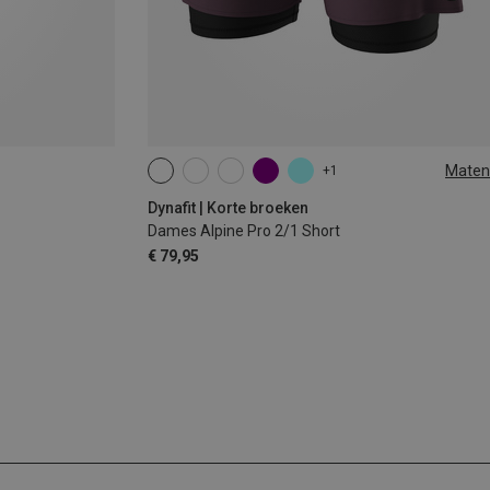
Maten
+1
XS
S
M
L
XL
Dynafit | Korte broeken
Dames Alpine Pro 2/1 Short
€ 79,95