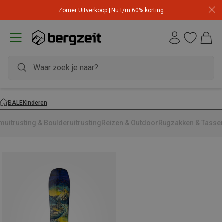
Zomer Uitverkoop | Nu t/m 60% korting
SALE
Kinderen
muitrusting & Boulderuitrusting
Reizen & Outdoor
Rugzakken & Tasse