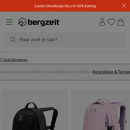
Zomer Uitverkoop | Nu t/m 60% korting
SALE
Kinderen
muitrusting & Boulderuitrusting
Reizen & Outdoor
Rugzakken & Tasse