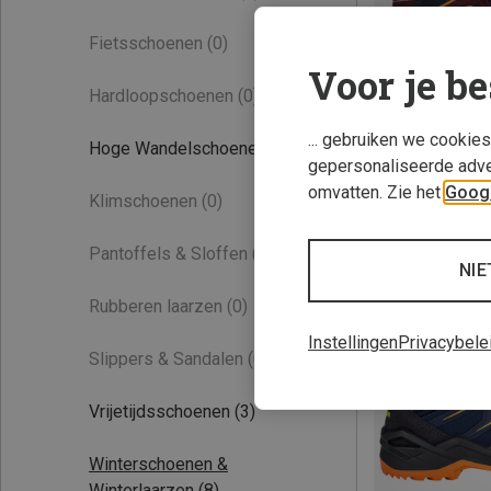
Fietsschoenen
(0)
Voor je be
Hardloopschoenen
(0)
... gebruiken we cookie
Hoge Wandelschoenen
(7)
gepersonaliseerde adve
omvatten. Zie het
Googl
Klimschoenen
(0)
Je bespaart 33%
Pantoffels & Sloffen
(0)
NIE
Rubberen laarzen
(0)
Instellingen
Privacybele
Slippers & Sandalen
(0)
Vrijetijdsschoenen
(3)
Winterschoenen &
Winterlaarzen
(8)