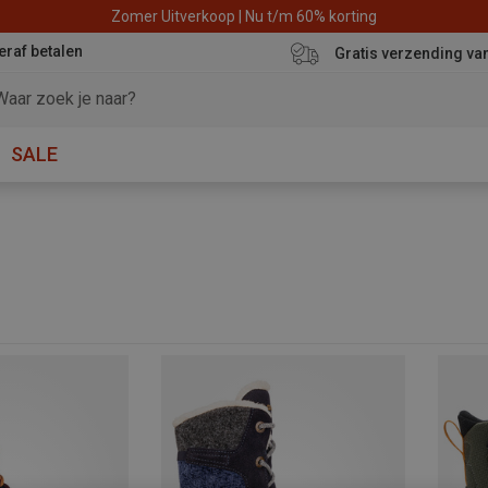
Zomer Uitverkoop | Nu t/m 60% korting
eraf betalen
Gratis verzending va
SALE