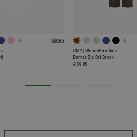
Maten
+8
+2
L
XXL
en
CMP | Wandelbroeken
il
Dames Zip Off Broek
€ 59,95