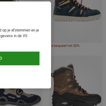
ud op je afstemmen en je
egevens in de VS
paart tot 25%
Je bespaart tot 26%
D