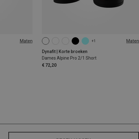
Maten
Maten
+1
XS
S
M
L
XL
Dynafit | Korte broeken
Dames Alpine Pro 2/1 Short
€ 72,20