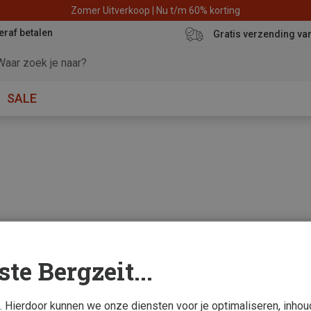
Zomer Uitverkoop | Nu t/m 60% korting
eraf betalen
Gratis verzending va
SALE
0 van 0 producten be
ste Bergzeit...
s. Hierdoor kunnen we onze diensten voor je optimaliseren, inho