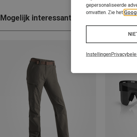
gepersonaliseerde adve
omvatten. Zie het
Googl
Mogelijk interessant voor je
NIE
Instellingen
Privacybele