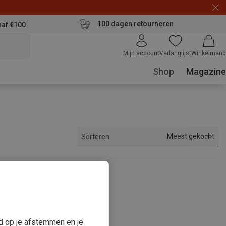
100 dagen retourneren
naf €100
Mijn account
Verlanglijst
Winkelmand
Shop
Magazine
Meest gekocht
Sorteren
keken
ud op je afstemmen en je