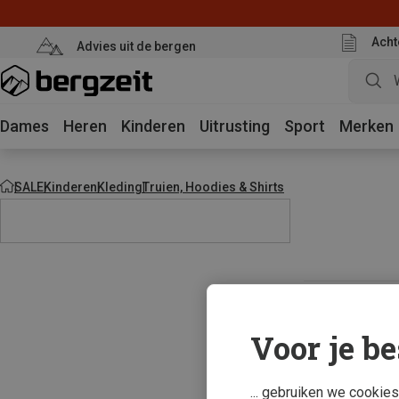
Acht
Advies uit de bergen
Dames
Heren
Kinderen
Uitrusting
Sport
Merken
SALE
Kinderen
Kleding
Truien, Hoodies & Shirts
Voor je be
... gebruiken we cookie