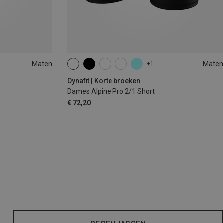
Maten
Maten
+1
XS
S
M
L
XL
Dynafit | Korte broeken
Dames Alpine Pro 2/1 Short
€ 72,20