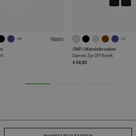
Maten
+8
+2
en
CMP | Wandelbroeken
il
Dames Zip Off Broek
€ 58,80