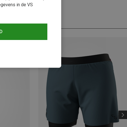
egevens in de VS
D