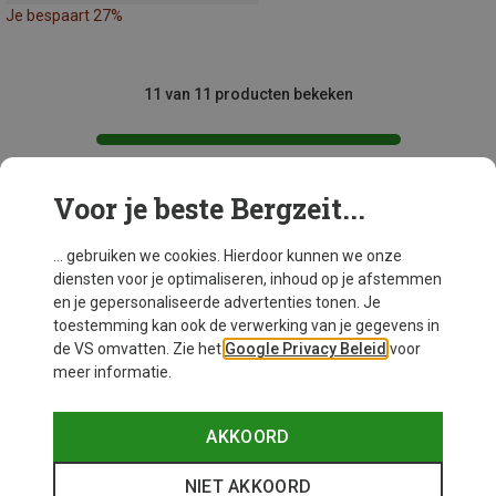
Je bespaart 27%
11 van 11 producten bekeken
Voor je beste Bergzeit...
Mogelijk interessant voor je
... gebruiken we cookies. Hierdoor kunnen we onze
diensten voor je optimaliseren, inhoud op je afstemmen
en je gepersonaliseerde advertenties tonen. Je
toestemming kan ook de verwerking van je gegevens in
de VS omvatten. Zie het
Google Privacy Beleid
voor
meer informatie.
AKKOORD
NIET AKKOORD