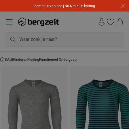
Zomer Uitverkoop | Nu t/m 60% korting
SALE
Kinderen
Kleding
Functioneel Ondergoed