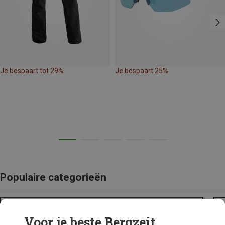
Je bespaart tot 29%
Je bespaart 25%
Populaire categorieën
BACKPACKS
Voor je beste Bergzeit...