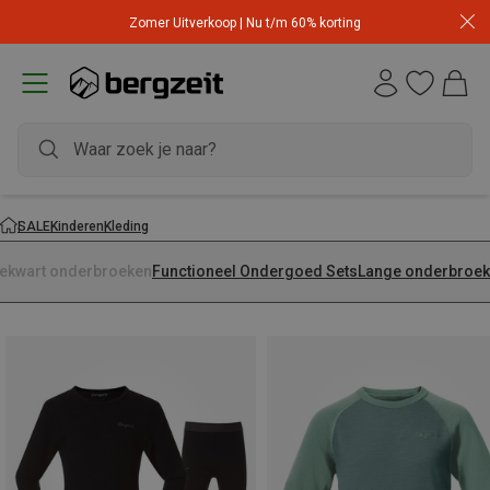
Zomer Uitverkoop | Nu t/m 60% korting
SALE
Kinderen
Kleding
iekwart onderbroeken
Functioneel Ondergoed Sets
Lange onderbroe