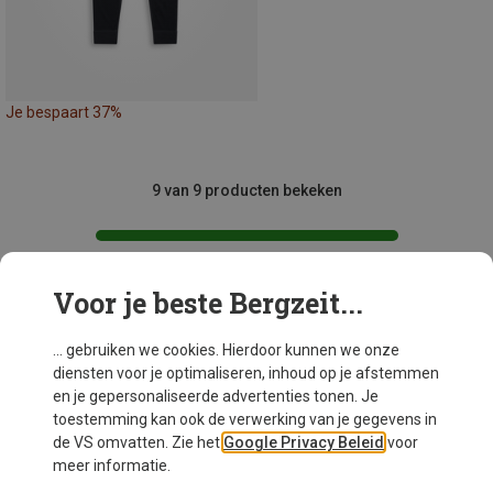
Je bespaart 37%
9 van 9 producten bekeken
Voor je beste Bergzeit...
Mogelijk interessant voor je
... gebruiken we cookies. Hierdoor kunnen we onze
diensten voor je optimaliseren, inhoud op je afstemmen
en je gepersonaliseerde advertenties tonen. Je
toestemming kan ook de verwerking van je gegevens in
de VS omvatten. Zie het
Google Privacy Beleid
voor
meer informatie.