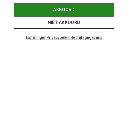
AKKOORD
NIET AKKOORD
Instellingen
Privacybeleid
Bedrijfsgegevens
Je bespaart tot 35%
Maten
+11
ONE SIZE
Bliz
Matrix SF sportbril
€ 89,95
Populaire categorieën