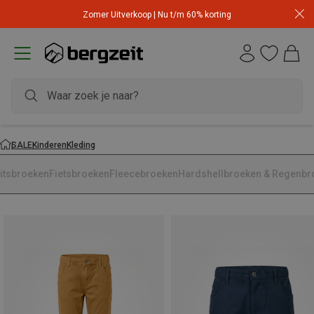
Zomer Uitverkoop | Nu t/m 60% korting
SALE
Kinderen
Kleding
ritsbroeken
Fietsbroeken
Fleecebroeken
Hardshellbroeken & Regenbr