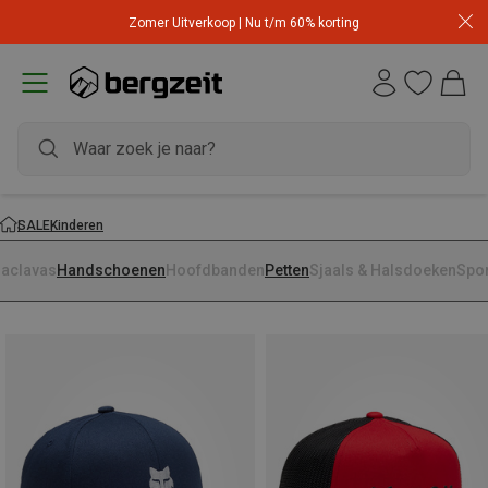
Zomer Uitverkoop | Nu t/m 60% korting
SALE
Kinderen
laclavas
Handschoenen
Hoofdbanden
Petten
Sjaals & Halsdoeken
Spo