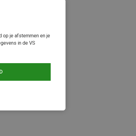
ud op je afstemmen en je
egevens in de VS
D