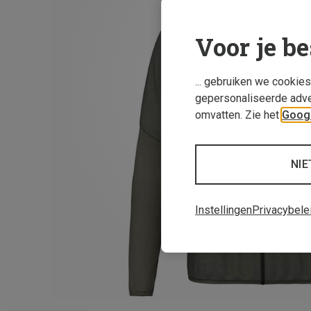
Voor je be
... gebruiken we cookie
gepersonaliseerde adve
omvatten. Zie het
Googl
NIE
Instellingen
Privacybele