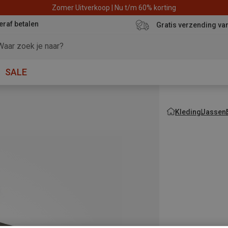
Zomer Uitverkoop | Nu t/m 60% korting
eraf betalen
Gratis verzending va
SALE
Kleding
Jassen