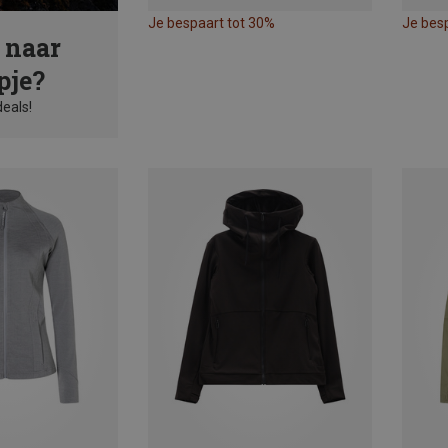
Je bespaart tot 30%
Je bes
 naar
pje?
deals!