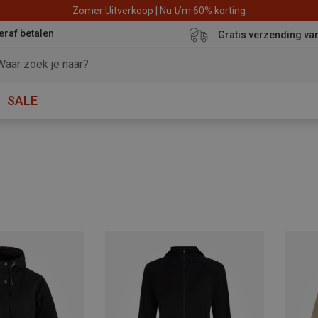
Zomer Uitverkoop | Nu t/m 60% korting
eraf betalen
Gratis verzending va
SALE