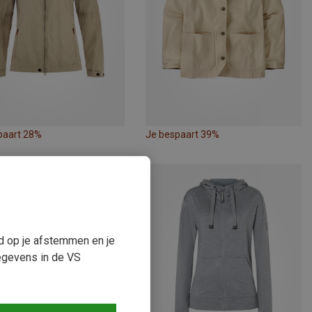
paart 28%
Je bespaart 39%
ud op je afstemmen en je
egevens in de VS