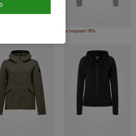
D
paart 45%
Je bespaart 38%