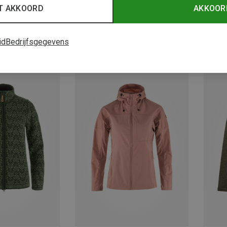
T AKKOORD
AKKOOR
id
Bedrijfsgegevens
Je bespaart 35%
Je bes