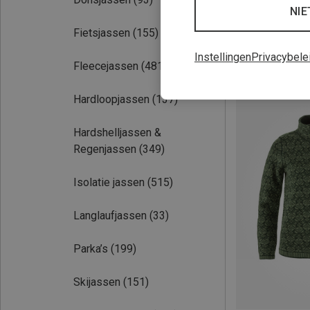
NIE
Fietsjassen
(155)
Instellingen
Privacybele
Fleecejassen
(481)
Je bespaart 31%
Hardloopjassen
(137)
Hardshelljassen &
Regenjassen
(349)
Isolatie jassen
(515)
Langlaufjassen
(33)
Parka’s
(199)
Skijassen
(151)