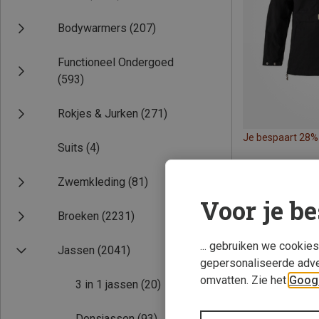
Bodywarmers
(207)
Functioneel Ondergoed
(593)
Rokjes & Jurken
(271)
Je bespaart 28%
Suits
(4)
Zwemkleding
(81)
Voor je be
Broeken
(2231)
... gebruiken we cookie
Jassen
(2041)
gepersonaliseerde adve
omvatten. Zie het
Googl
3 in 1 jassen
(20)
Donsjassen
(93)