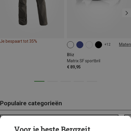
Je bespaart tot 35%
Maten
+12
ONE SIZE
Bliz
Matrix SF sportbril
€ 89,95
Populaire categorieën
BACKPACKS
Voor je beste Bergzeit...