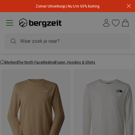
Zomer Uitverkoop | Nu t/m 60% korting
Merken
The North Face
Kleding
Truien, Hoodies & Shirts