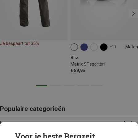
Je bespaart tot 35%
Maten
+11
ONE SIZE
Bliz
Matrix SF sportbril
€ 89,95
Populaire categorieën
BACKPACKS
Voor je beste Bergzeit...