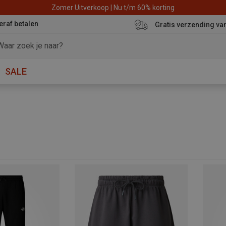
Zomer Uitverkoop | Nu t/m 60% korting
eraf betalen
Gratis verzending va
SALE