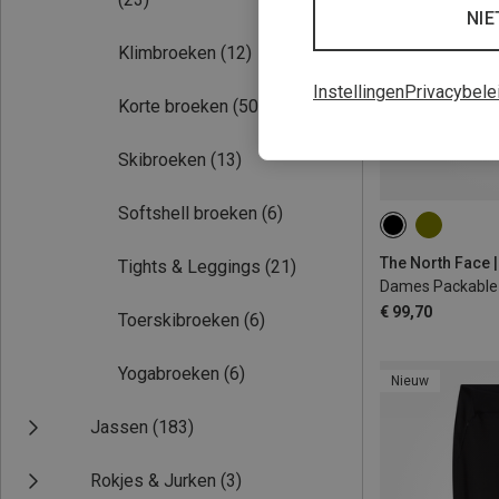
NIE
Klimbroeken
(12)
Instellingen
Privacybele
Korte broeken
(50)
Skibroeken
(13)
Softshell broeken
(6)
XS
M
XL
The North Face 
Tights & Leggings
(21)
€ 99,70
Toerskibroeken
(6)
Yogabroeken
(6)
Nieuw
Jassen
(183)
Rokjes & Jurken
(3)