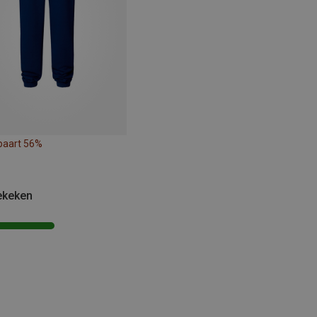
paart 56%
ekeken