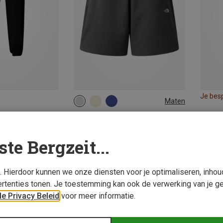
Je bes
Maten
XS
S
M
L
The North Face | Korte broeken
Dames Essential Light Relaxed Korte broek
ste Bergzeit...
€ 49,95
s. Hierdoor kunnen we onze diensten voor je optimaliseren, inho
rtenties tonen. Je toestemming kan ook de verwerking van je g
e Privacy Beleid
voor meer informatie.