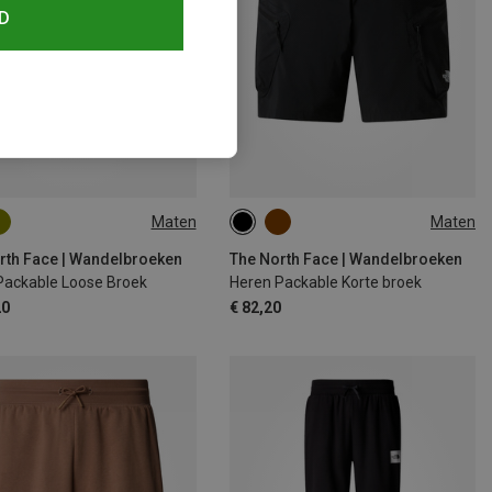
D
Maten
Maten
M
M
L
L
M
L
L
rth Face | Wandelbroeken
The North Face | Wandelbroeken
Packable Loose Broek
Heren Packable Korte broek
20
€ 82,20