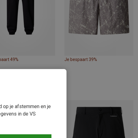
paart 49%
Je bespaart 39%
ud op je afstemmen en je
egevens in de VS