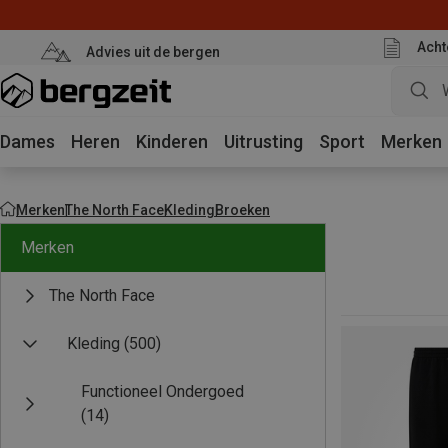
Acht
Advies uit de bergen
Dames
Heren
Kinderen
Uitrusting
Sport
Merken
Merken
The North Face
Kleding
Broeken
Merken
The North Face
Kleding
(500)
Functioneel Ondergoed
(14)