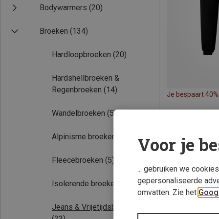
Bodywarmers
(20)
Broeken
(134)
Hardloopbroeken
(20)
Hardshellbroeken &
Regenbroeken
(14)
Je bespaart 40%
Wandelbroeken
(54)
Alpinisme broeken
(4)
Voor je be
Fleecebroeken
(5)
... gebruiken we cookie
gepersonaliseerde adve
Isolerende broeken
(8)
omvatten. Zie het
Googl
Jeans & Vrijetijdsbroeken
(23)