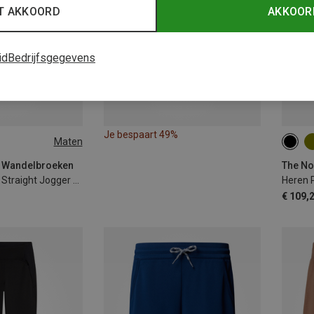
T AKKOORD
AKKOOR
id
Bedrijfsgegevens
Je bespaart 49%
Maten
S
| Wandelbroeken
The No
Dames Packable Straight Jogger Broek
Heren 
€ 109,