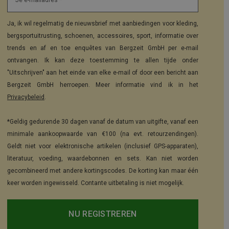
Je e-mailadres *
Ja, ik wil regelmatig de nieuwsbrief met aanbiedingen voor kleding,
bergsportuitrusting, schoenen, accessoires, sport, informatie over
trends en af en toe enquêtes van Bergzeit GmbH per e-mail
ontvangen. Ik kan deze toestemming te allen tijde onder
"Uitschrijven" aan het einde van elke e-mail of door een bericht aan
Bergzeit GmbH herroepen. Meer informatie vind ik in het
Privacybeleid
.
*Geldig gedurende 30 dagen vanaf de datum van uitgifte, vanaf een
minimale aankoopwaarde van €100 (na evt. retourzendingen).
Geldt niet voor elektronische artikelen (inclusief GPS-apparaten),
literatuur, voeding, waardebonnen en sets. Kan niet worden
gecombineerd met andere kortingscodes. De korting kan maar één
keer worden ingewisseld. Contante uitbetaling is niet mogelijk.
NU REGISTREREN