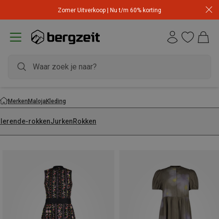
Zomer Uitverkoop | Nu t/m 60% korting
Merken
Maloja
Kleding
olerende-rokken
Jurken
Rokken