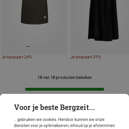
Je bespaart 24%
Je bespaart 31%
18 van 18 producten bekeken
Voor je beste Bergzeit...
Mogelijk interessant voor je
... gebruiken we cookies. Hierdoor kunnen we onze
diensten voor je optimaliseren, inhoud op je afstemmen