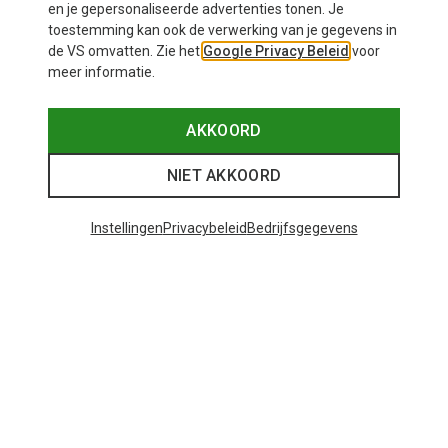
en je gepersonaliseerde advertenties tonen. Je
toestemming kan ook de verwerking van je gegevens in
de VS omvatten. Zie het
Google Privacy Beleid
voor
meer informatie.
AKKOORD
NIET AKKOORD
Instellingen
Privacybeleid
Bedrijfsgegevens
Je bespaart tot 33%
Maten
+11
ONE SIZE
Bliz
Matrix SF sportbril
€ 82,20