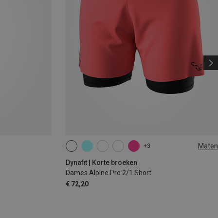
Maten
+3
XS
S
M
L
XL
Dynafit | Korte broeken
Dames Alpine Pro 2/1 Short
€ 72,20