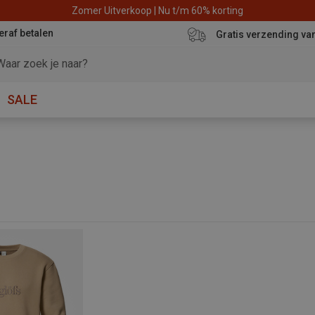
Zomer Uitverkoop | Nu t/m 60% korting
eraf betalen
Gratis verzending va
SALE