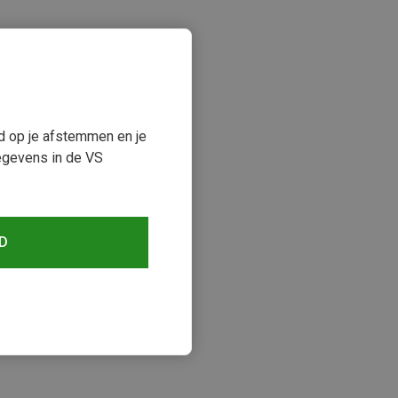
ud op je afstemmen en je
egevens in de VS
keken
D