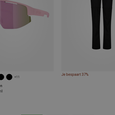
Je bespaart 37%
+11
en
il