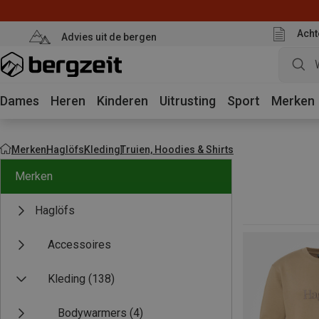
Acht
Advies uit de bergen
Dames
Heren
Kinderen
Uitrusting
Sport
Merken
Merken
Haglöfs
Kleding
Truien, Hoodies & Shirts
Merken
Haglöfs
Accessoires
Kleding
(138)
Bodywarmers
(4)