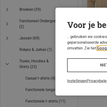
Broeken
(39)
Functioneel Ondergoed
Voor je be
(2)
... gebruiken we cookie
Jassen
(69)
gepersonaliseerde adve
Je bespaart 34%
omvatten. Zie het
Googl
Rokjes & Jurken
(1)
Truien, Hoodies &
NIE
Shirts
(23)
Casual t-shirts
(4)
Instellingen
Privacybele
Functionele longsleeves
(3)
Functionele t-shirts
(11)