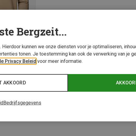
ste Bergzeit...
s. Hierdoor kunnen we onze diensten voor je optimaliseren, inho
rtenties tonen. Je toestemming kan ook de verwerking van je g
e Privacy Beleid
voor meer informatie.
1 van 1 producten be
T AKKOORD
AKKOOR
id
Bedrijfsgegevens