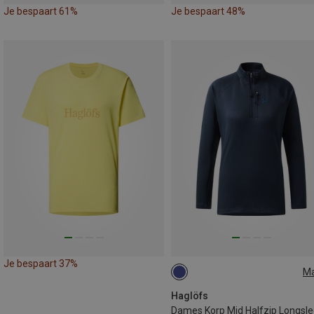
Je bespaart 61%
Je bespaart 48%
Je bespaart 37%
M
XS
S
M
L
Haglöfs
Dames Korp Mid Halfzip Longsl