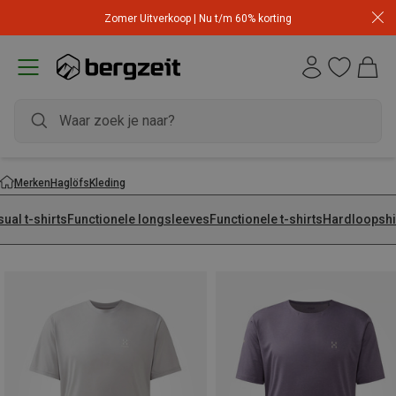
Zomer Uitverkoop | Nu t/m 60% korting
Merken
Haglöfs
Kleding
ual t-shirts
Functionele longsleeves
Functionele t-shirts
Hardloopshi