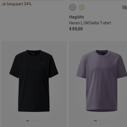
Je bespaart 34%
M
M
XL
XXL
Haglöfs
Heren L.I.M Delta T-shirt
€ 59,50