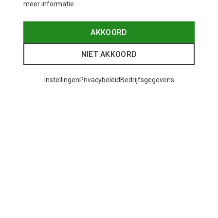
meer informatie.
AKKOORD
Je bespaart 49%
NIET AKKOORD
Instellingen
Privacybeleid
Bedrijfsgegevens
23 van 23 producten bekeken
Mogelijk interessant voor je