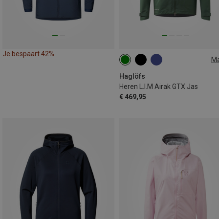
Je bespaart 42%
M
S
L
XL
XXL
Haglöfs
Heren L.I.M Airak GTX Jas
€ 469,95