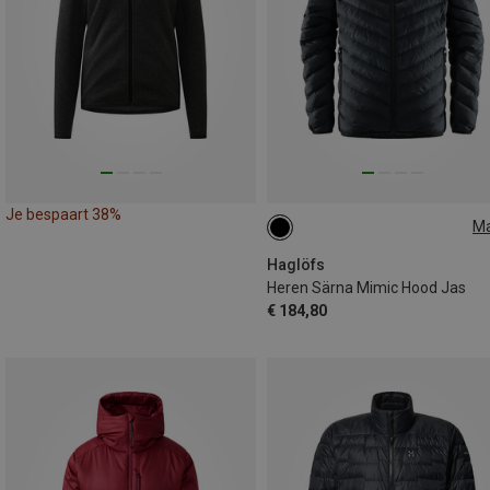
Je bespaart 38%
M
M
L
XL
Haglöfs
Heren Särna Mimic Hood Jas
€ 184,80