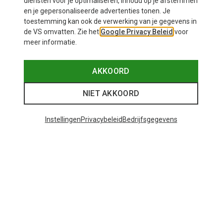
diensten voor je optimaliseren, inhoud op je afstemmen
en je gepersonaliseerde advertenties tonen. Je
toestemming kan ook de verwerking van je gegevens in
de VS omvatten. Zie het
Google Privacy Beleid
voor
meer informatie.
AKKOORD
NIET AKKOORD
Instellingen
Privacybeleid
Bedrijfsgegevens
Je bespaart tot 36%
Je bespaart 26%