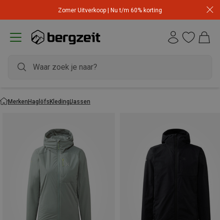
Zomer Uitverkoop | Nu t/m 60% korting
Merken
Haglöfs
Kleding
Jassen