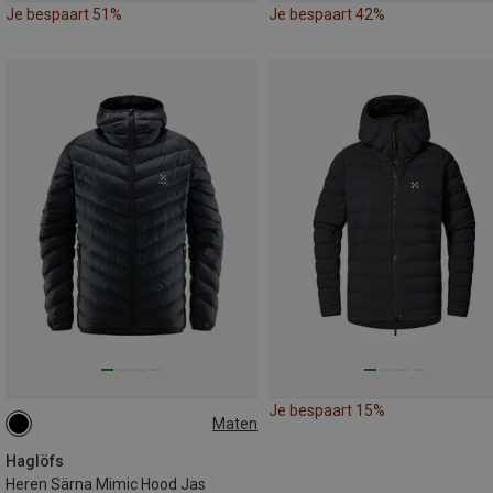
Je bespaart 51%
Je bespaart 42%
Je bespaart 15%
Maten
M
L
XL
Haglöfs
Heren Särna Mimic Hood Jas