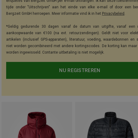
enquêtes van Bergzeit GmbH per e-mail ontvangen. Ik kan deze toestemming
tijde onder "Uitschrijven" aan het einde van elke e-mail of door een be
Bergzeit GmbH herroepen. Meer informatie vind ik in het
Privacybeleid
.
*Geldig gedurende 30 dagen vanaf de datum van uitgifte, vanaf een 
aankoopwaarde van €100 (na evt. retourzendingen). Geldt niet voor elek
artikelen (inclusief GPS-apparaten), literatuur, voeding, waardebonnen en 
niet worden gecombineerd met andere kortingscodes. De korting kan maar
worden ingewisseld. Contante uitbetaling is niet mogelijk.
NU REGISTREREN