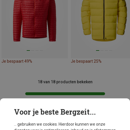
Je bespaart 49%
Je bespaart 25%
18 van 18 producten bekeken
Voor je beste Bergzeit...
Mogelijk interessant voor je
... gebruiken we cookies. Hierdoor kunnen we onze