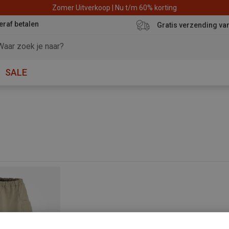
Zomer Uitverkoop | Nu t/m 60% korting
eraf betalen
Gratis verzending va
SALE