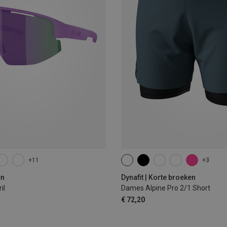
+11
+3
XS
S
M
L
XL
en
Dynafit | Korte broeken
il
Dames Alpine Pro 2/1 Short
€ 72,20