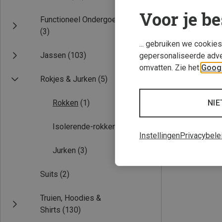
Voor je be
Functioneel Ondergoed
(3)
... gebruiken we cookie
Jassen
(103)
gepersonaliseerde adve
omvatten. Zie het
Googl
Rokjes & Jurken
(5)
Je bespaart 20%
NIE
Rokken
(1)
Isolerende-rokken
(1)
Instellingen
Privacybele
Jurken
(3)
Suits
(2)
Truien, Hoodies &
Shirts
(130)