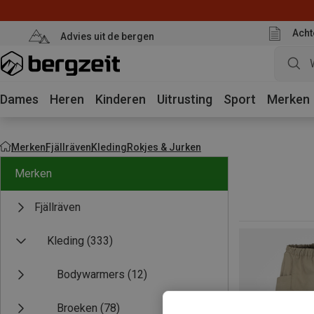
Acht
Advies uit de bergen
Dames
Heren
Kinderen
Uitrusting
Sport
Merken
Merken
Fjällräven
Kleding
Rokjes & Jurken
Merken
Fjällräven
Kleding
(333)
Bodywarmers
(12)
Broeken
(78)