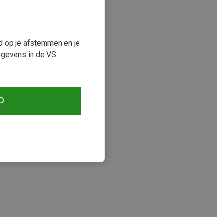
ud op je afstemmen en je
egevens in de VS
D
keken