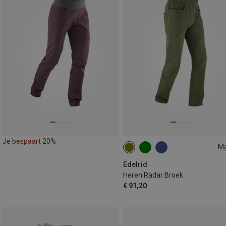
Je bespaart 20%
M
XS
S
M
L
XL
Edelrid
Heren Radar Broek
€ 91,20