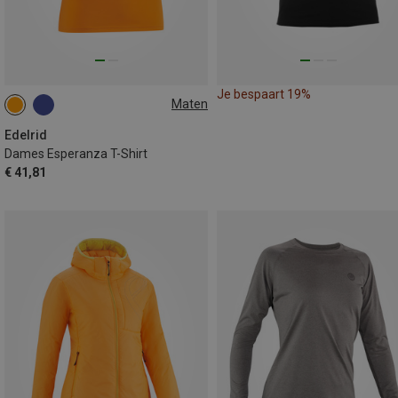
Je bespaart 19%
Maten
XS
S
M
L
XL
Edelrid
Dames Esperanza T-Shirt
€ 41,81