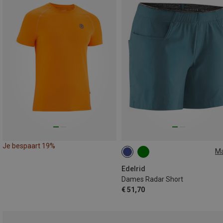
Je bespaart 19%
M
XS
M
Edelrid
Dames Radar Short
€ 51,70