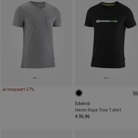
Je bespaart 27%
M
S
M
L
XL
Edelrid
Heren Rope Tree T-shirt
€ 35,96