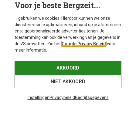
Voor je beste Bergzeit...
... gebruiken we cookies. Hierdoor kunnen we onze
diensten voor je optimaliseren, inhoud op je afstemmen
en je gepersonaliseerde advertenties tonen. Je
toestemming kan ook de verwerking van je gegevens in
de VS omvatten. Zie het
Google Privacy Beleid
voor
meer informatie.
Je bespaart 43%
Je bespaart 52%
AKKOORD
NIET AKKOORD
48 van 66 producten bekeken
Instellingen
Privacybeleid
Bedrijfsgegevens
MEER PRODUCTEN BEKIJKEN