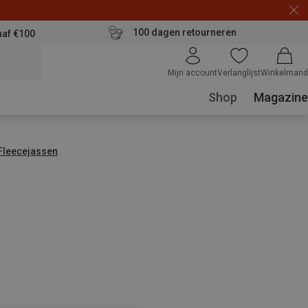
100 dagen retourneren
naf €100
Mijn account
Verlanglijst
Winkelmand
Shop
Magazine
Fleecejassen