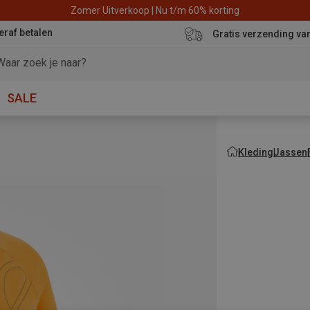
Zomer Uitverkoop | Nu t/m 60% korting
eraf betalen
Gratis verzending va
SALE
Kleding
Jassen