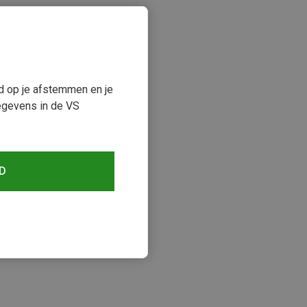
ud op je afstemmen en je
egevens in de VS
D