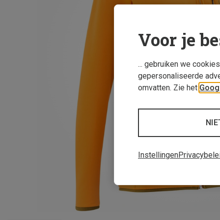
Voor je be
... gebruiken we cookie
gepersonaliseerde adve
omvatten. Zie het
Googl
NIE
Instellingen
Privacybele