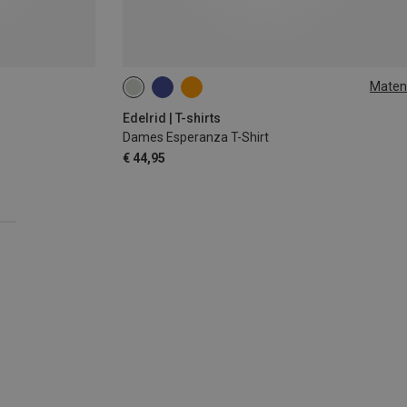
Maten
M
L
XL
Edelrid | T-shirts
Dames Esperanza T-Shirt
€ 44,95