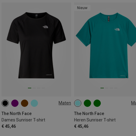
Nieuw
Maten
M
XS
S
M
L
S
M
L
XL
The North Face
The North Face
Dames Sunriser T-shirt
Heren Sunriser T-shirt
€ 45,46
€ 45,46