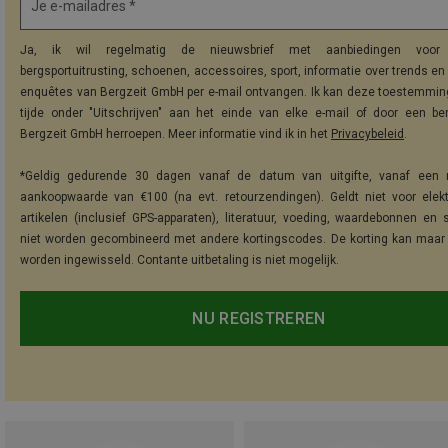
Je e-mailadres *
Ja, ik wil regelmatig de nieuwsbrief met aanbiedingen voor 
bergsportuitrusting, schoenen, accessoires, sport, informatie over trends en 
enquêtes van Bergzeit GmbH per e-mail ontvangen. Ik kan deze toestemming
tijde onder "Uitschrijven" aan het einde van elke e-mail of door een be
Bergzeit GmbH herroepen. Meer informatie vind ik in het
Privacybeleid
.
*Geldig gedurende 30 dagen vanaf de datum van uitgifte, vanaf een 
aankoopwaarde van €100 (na evt. retourzendingen). Geldt niet voor elek
artikelen (inclusief GPS-apparaten), literatuur, voeding, waardebonnen en 
niet worden gecombineerd met andere kortingscodes. De korting kan maar
worden ingewisseld. Contante uitbetaling is niet mogelijk.
NU REGISTREREN