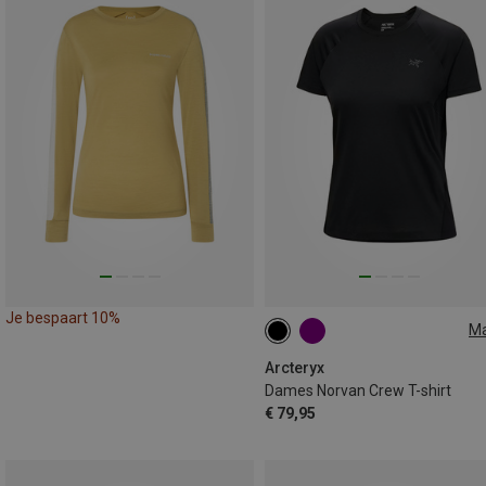
Je bespaart 10%
M
XS
S
M
L
Arcteryx
Dames Norvan Crew T-shirt
€ 79,95