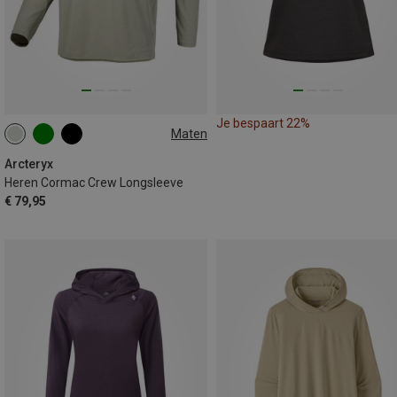
Je bespaart 22%
Maten
L
XL
XXL
Arcteryx
Heren Cormac Crew Longsleeve
€ 79,95