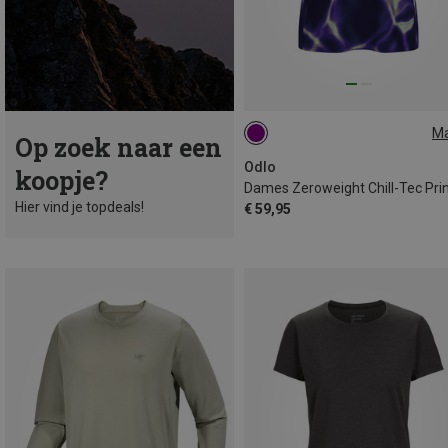
M
Op zoek naar een
S
M
L
XL
Odlo
koopje?
Hier vind je topdeals!
€ 59,95