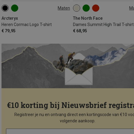
Maten
M
S
XS
S
M
L
Arcteryx
The North Face
Heren Cormac Logo T-shirt
Dames Summit High Trail T-shirt
€ 79,95
€ 68,95
€10 korting bij Nieuwsbrief registr
Registreer je nu en ontvang direct een kortingscode van €10 voo
volgende aankoop.