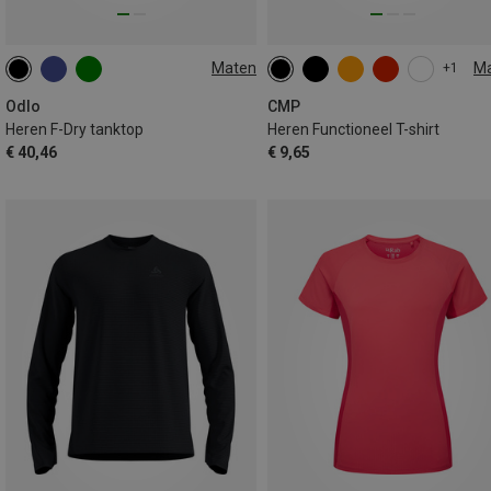
Maten
M
+1
S
M
L
XL
Odlo
CMP
Heren F-Dry tanktop
Heren Functioneel T-shirt
€ 40,46
€ 9,65