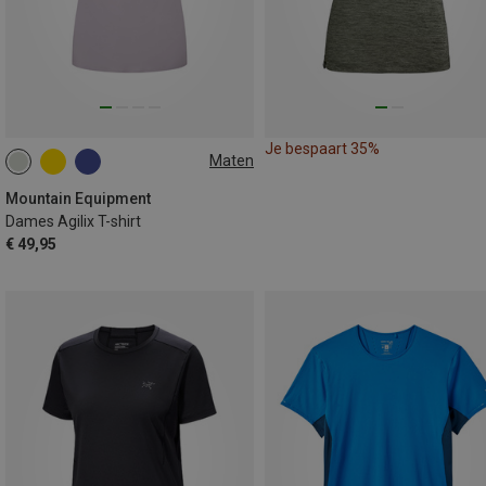
Je bespaart 35%
Maten
XS
S
M
L
XL
Mountain Equipment
Dames Agilix T-shirt
€ 49,95