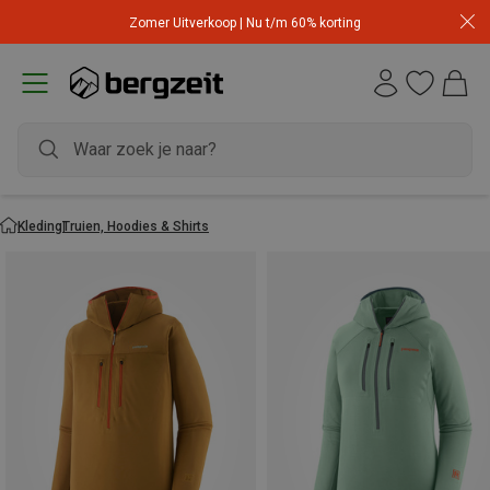
Zomer Uitverkoop | Nu t/m 60% korting
Kleding
Truien, Hoodies & Shirts