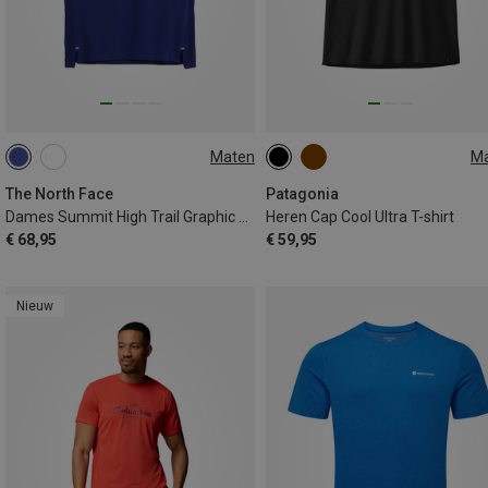
Maten
M
S
M
L
XL
XL
The North Face
Patagonia
Dames Summit High Trail Graphic T-shirt
Heren Cap Cool Ultra T-shirt
€ 68,95
€ 59,95
Nieuw