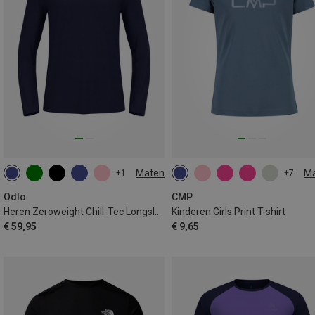
Maten
M
+1
+7
S
M
L
XL
XXL
Odlo
CMP
Heren Zeroweight Chill-Tec Longsleeve
Kinderen Girls Print T-shirt
€ 59,95
€ 9,65