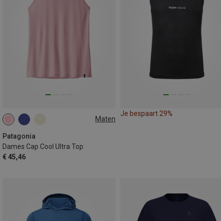
Je bespaart 29%
Maten
XS
M
L
XL
Patagonia
Dames Cap Cool Ultra Top
€ 45,46