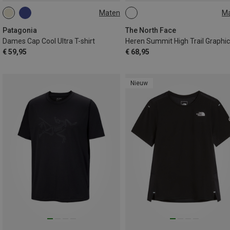
Maten
M
XS
S
M
L
S
M
L
Patagonia
The North Face
Dames Cap Cool Ultra T-shirt
€ 59,95
€ 68,95
Nieuw