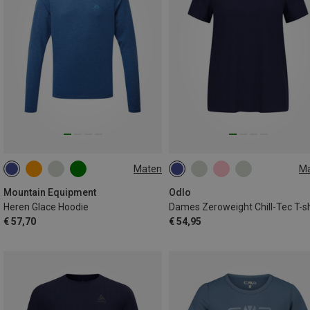
Maten
M
M
L
XL
XS
S
M
L
XL
Mountain Equipment
Odlo
Heren Glace Hoodie
Dames Zeroweight Chill-Tec T-sh
€ 57,70
€ 54,95