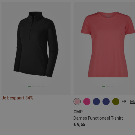
Je bespaart 34%
M
+9
CMP
Dames Functioneel T-shirt
€ 9,65