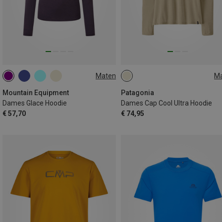
Maten
M
XS
S
M
L
XL
XS
Mountain Equipment
Patagonia
Dames Glace Hoodie
Dames Cap Cool Ultra Hoodie
€ 57,70
€ 74,95