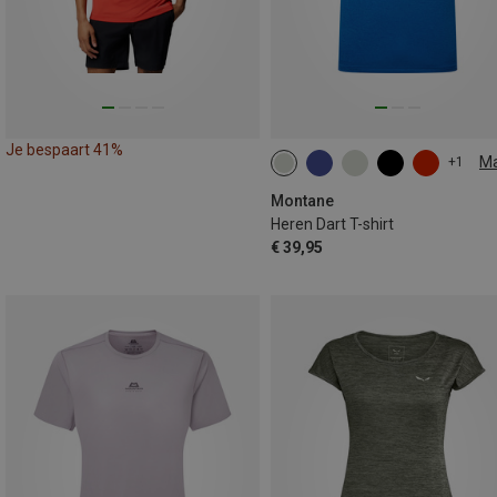
Je bespaart 41%
M
+1
M
L
XL
XXL
Montane
Heren Dart T-shirt
€ 39,95