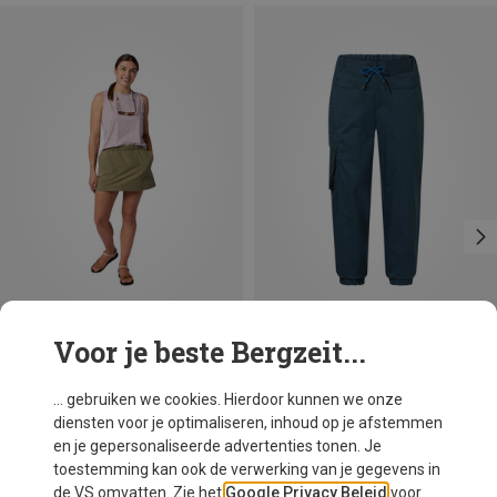
Voor je beste Bergzeit...
Je bespaart 42%
Je bespaart 41%
... gebruiken we cookies. Hierdoor kunnen we onze
diensten voor je optimaliseren, inhoud op je afstemmen
en je gepersonaliseerde advertenties tonen. Je
toestemming kan ook de verwerking van je gegevens in
de VS omvatten. Zie het
Google Privacy Beleid
voor