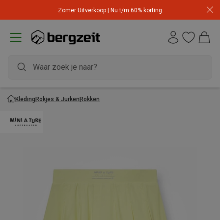
Zomer Uitverkoop | Nu t/m 60% korting
Kleding
Rokjes & Jurken
Rokken