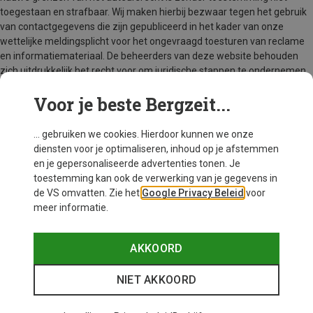
toegestaan en strafbaar. Wij maken hierbij bezwaar tegen het gebruik
van contactgegevens die zijn gepubliceerd in het kader van onze
wettelijke meldingsplicht voor het ongevraagd toesturen van reclame
en informatiemateriaal. De beheerders van deze website behouden
zich uitdrukkelijk het recht voor om juridische stappen te ondernemen
in het geval van het ongevraagd verzenden van reclame-informatie,
Voor je beste Bergzeit...
zoals spam e-mails.
... gebruiken we cookies. Hierdoor kunnen we onze
diensten voor je optimaliseren, inhoud op je afstemmen
en je gepersonaliseerde advertenties tonen. Je
toestemming kan ook de verwerking van je gegevens in
de VS omvatten. Zie het
Google Privacy Beleid
voor
meer informatie.
AKKOORD
NIET AKKOORD