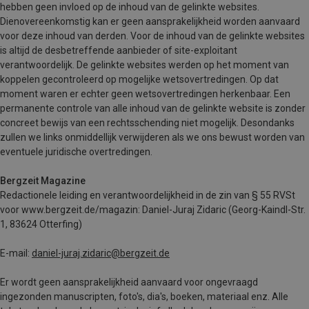
hebben geen invloed op de inhoud van de gelinkte websites.
Dienovereenkomstig kan er geen aansprakelijkheid worden aanvaard
voor deze inhoud van derden. Voor de inhoud van de gelinkte websites
is altijd de desbetreffende aanbieder of site-exploitant
verantwoordelijk. De gelinkte websites werden op het moment van
koppelen gecontroleerd op mogelijke wetsovertredingen. Op dat
moment waren er echter geen wetsovertredingen herkenbaar. Een
permanente controle van alle inhoud van de gelinkte website is zonder
concreet bewijs van een rechtsschending niet mogelijk. Desondanks
zullen we links onmiddellijk verwijderen als we ons bewust worden van
eventuele juridische overtredingen.
Bergzeit Magazine
Redactionele leiding en verantwoordelijkheid in de zin van § 55 RVSt
voor www.bergzeit.de/magazin:
Daniel-Juraj Zidaric
(Georg-Kaindl-Str.
1, 83624 Otterfing)
E-mail:
daniel-juraj.zidaric@bergzeit.de
Er wordt geen aansprakelijkheid aanvaard voor ongevraagd
ingezonden manuscripten, foto's, dia's, boeken, materiaal enz. Alle