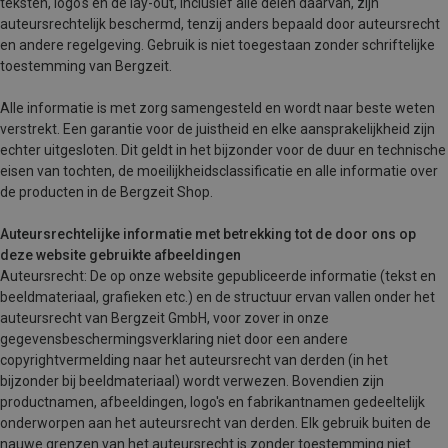
teksten, logo's en de lay-out, inclusief alle delen daarvan, zijn
auteursrechtelijk beschermd, tenzij anders bepaald door auteursrecht
en andere regelgeving. Gebruik is niet toegestaan zonder schriftelijke
toestemming van Bergzeit.
Alle informatie is met zorg samengesteld en wordt naar beste weten
verstrekt. Een garantie voor de juistheid en elke aansprakelijkheid zijn
echter uitgesloten. Dit geldt in het bijzonder voor de duur en technische
eisen van tochten, de moeilijkheidsclassificatie en alle informatie over
de producten in de Bergzeit Shop.
Auteursrechtelijke informatie met betrekking tot de door ons op
deze website gebruikte afbeeldingen
Auteursrecht: De op onze website gepubliceerde informatie (tekst en
beeldmateriaal, grafieken etc.) en de structuur ervan vallen onder het
auteursrecht van Bergzeit GmbH, voor zover in onze
gegevensbeschermingsverklaring niet door een andere
copyrightvermelding naar het auteursrecht van derden (in het
bijzonder bij beeldmateriaal) wordt verwezen. Bovendien zijn
productnamen, afbeeldingen, logo's en fabrikantnamen gedeeltelijk
onderworpen aan het auteursrecht van derden. Elk gebruik buiten de
nauwe grenzen van het auteursrecht is zonder toestemming niet