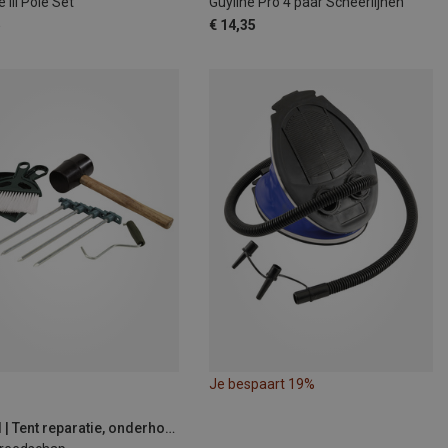
 III Pole Set
Guyline Pro 4 paar Scheerlijnen
5
€ 14,35
Je bespaart 19%
Outwell | Tent reparatie, onderhoud & accessoires