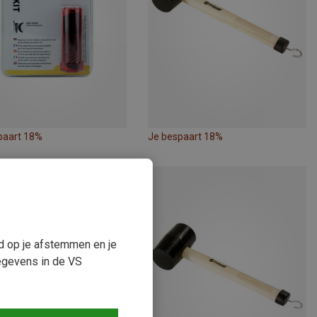
paart 18%
Je bespaart 18%
ud op je afstemmen en je
egevens in de VS