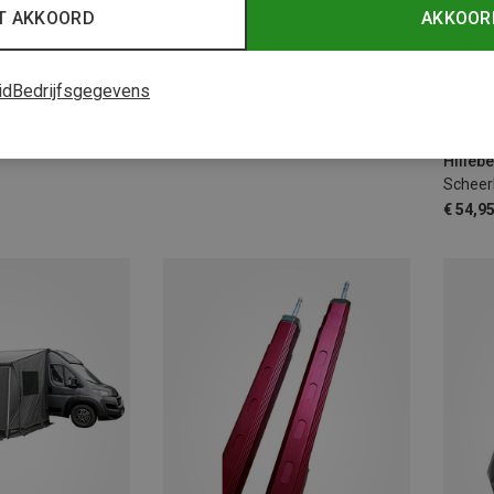
T AKKOORD
AKKOOR
id
Bedrijfsgegevens
21%
Je bespaart 19%
3MM
Scheer
€ 54,9