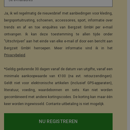
Je e-mailadres *
Ja, ik wil regelmatig de nieuwsbrief met aanbiedingen voor kleding,
bergsportuitrusting, schoenen, accessoires, sport, informatie over
trends en af en toe enquêtes van Bergzeit GmbH per e-mail
ontvangen. Ik kan deze toestemming te allen tijde onder
"Uitschrijven" aan het einde van elke e-mail of door een bericht aan
Bergzeit GmbH herroepen. Meer informatie vind ik in het
Privacybeleid
.
*Geldig gedurende 30 dagen vanaf de datum van uitgifte, vanaf een
minimale aankoopwaarde van €100 (na evt. retourzendingen).
Geldt niet voor elektronische artikelen (inclusief GPS-apparaten),
literatuur, voeding, waardebonnen en sets. Kan niet worden
gecombineerd met andere kortingscodes. De korting kan maar één
keer worden ingewisseld. Contante uitbetaling is niet mogelijk.
NU REGISTREREN