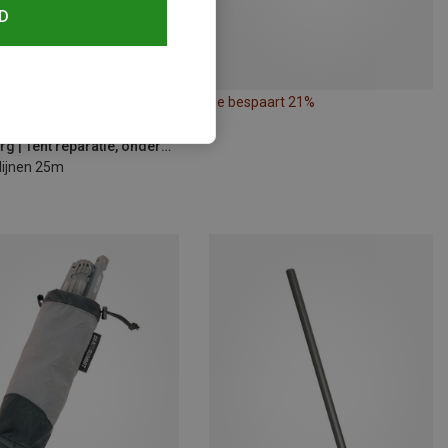
D
Je bespaart 21%
Maten
Hilleberg | Tent reparatie, onderhoud & accessoires
lijnen 25m
5