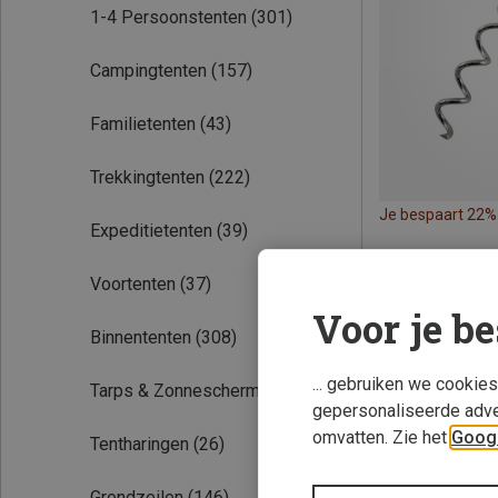
1-4 Persoonstenten
(301)
Campingtenten
(157)
Familietenten
(43)
Trekkingtenten
(222)
Je bespaart 22%
Expeditietenten
(39)
Voortenten
(37)
Voor je be
Binnententen
(308)
... gebruiken we cookie
Tarps & Zonneschermen
(45)
gepersonaliseerde adve
omvatten. Zie het
Googl
Tentharingen
(26)
Grondzeilen
(146)