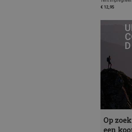
Tent Impregneer
€ 12,95
Op zoek
een koo