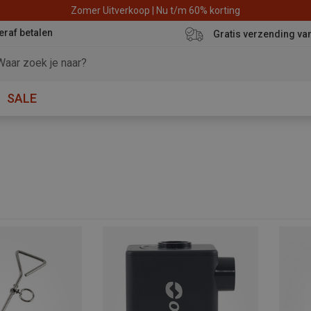
Zomer Uitverkoop | Nu t/m 60% korting
eraf betalen
Gratis verzending va
SALE