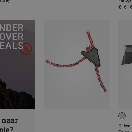
spray
Tentge
€ 16,1
 naar
pje?