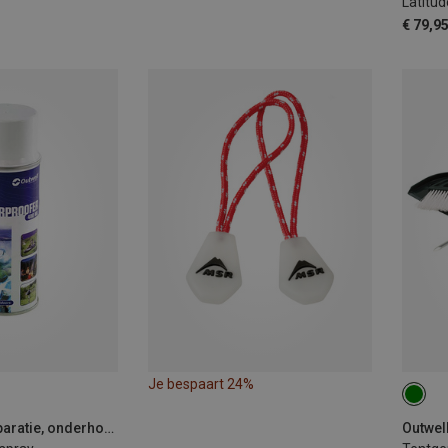
Latitude
€ 79,9
Je bespaart 24%
Outwell | Tent reparatie, onderhoud & accessoires