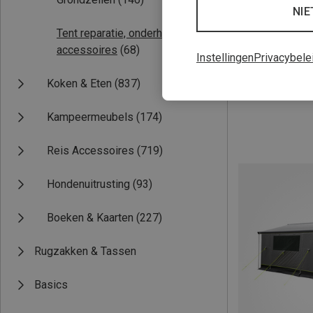
NIE
Tent reparatie, onderhoud &
accessoires
(68)
Instellingen
Privacybele
Je bespaart tot 
Koken & Eten
(837)
Kampeermeubels
(174)
Reis Accessoires
(719)
Hondenuitrusting
(93)
Boeken & Kaarten
(227)
Rugzakken & Tassen
Basics