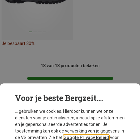
Je bespaart 30%
18 van 18 producten bekeken
Voor je beste Bergzeit...
Mogelijk interessant voor je
... gebruiken we cookies. Hierdoor kunnen we onze
diensten voor je optimaliseren, inhoud op je afstemmen
en je gepersonaliseerde advertenties tonen. Je
toestemming kan ook de verwerking van je gegevens in
de VS omvatten. Zie het
Google Privacy Beleid
voor