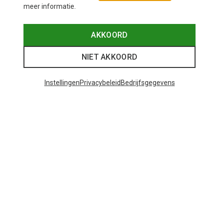
meer informatie.
AKKOORD
NIET AKKOORD
Instellingen
Privacybeleid
Bedrijfsgegevens
Je bespaart tot 29%
+10
Bliz
Matrix SF sportbril
€ 89,95