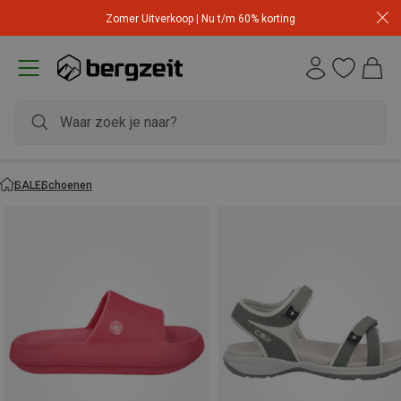
Zomer Uitverkoop | Nu t/m 60% korting
SALE
Schoenen