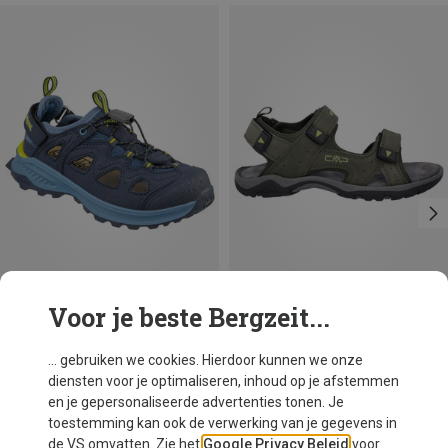
Voor je beste Bergzeit...
Je bespaart tot 23%
Maten
40
41
44
45
46
47
CMP
... gebruiken we cookies. Hierdoor kunnen we onze
Heren Almaak Sandalen
diensten voor je optimaliseren, inhoud op je afstemmen
€ 51,50
en je gepersonaliseerde advertenties tonen. Je
toestemming kan ook de verwerking van je gegevens in
de VS omvatten. Zie het
Google Privacy Beleid
voor