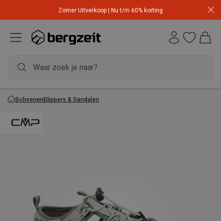
Zomer Uitverkoop | Nu t/m 60% korting
Schoenen
Slippers & Sandalen