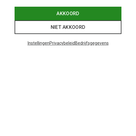
AKKOORD
NIET AKKOORD
Instellingen
Privacybeleid
Bedrijfsgegevens
Je bespaart tot 29%
Maten
+12
ONE SIZE
Bliz
Matrix SF sportbril
€ 89,95