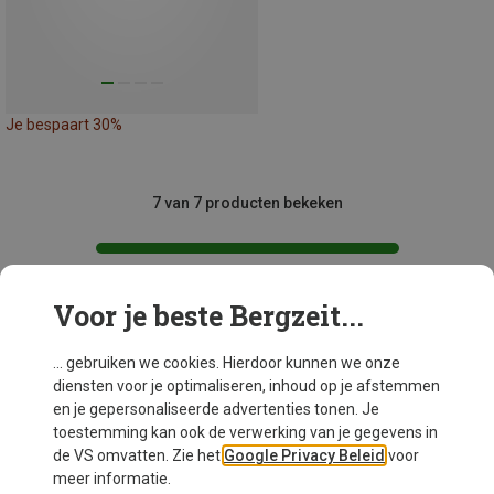
Je bespaart 30%
7 van 7 producten bekeken
Voor je beste Bergzeit...
Mogelijk interessant voor je
... gebruiken we cookies. Hierdoor kunnen we onze
diensten voor je optimaliseren, inhoud op je afstemmen
en je gepersonaliseerde advertenties tonen. Je
toestemming kan ook de verwerking van je gegevens in
de VS omvatten. Zie het
Google Privacy Beleid
voor
meer informatie.