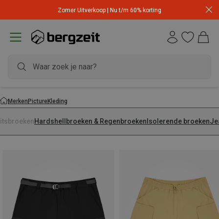
Zomer Uitverkoop | Nu t/m 60% korting
Merken
Picture
Kleding
ritsbroeken
Hardshellbroeken & Regenbroeken
Isolerende broeken
Je