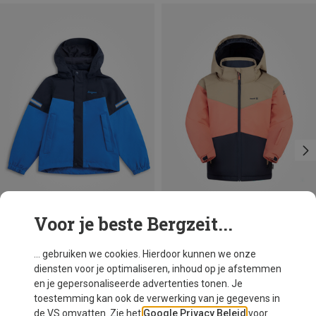
Voor je beste Bergzeit...
Je bespaart 43%
Je bespaart 34%
... gebruiken we cookies. Hierdoor kunnen we onze
diensten voor je optimaliseren, inhoud op je afstemmen
en je gepersonaliseerde advertenties tonen. Je
toestemming kan ook de verwerking van je gegevens in
de VS omvatten. Zie het
Google Privacy Beleid
voor