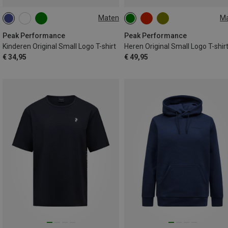
Maten
M
130
140
150
170
S
M
XL
XXL
Peak Performance
Peak Performance
Kinderen Original Small Logo T-shirt
Heren Original Small Logo T-shir
€ 34,95
€ 49,95