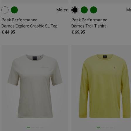
Maten
M
S
M
L
XS
S
M
L
Peak Performance
Peak Performance
Dames Explore Graphic SL Top
Dames Trail T-shirt
€ 44,95
€ 69,95