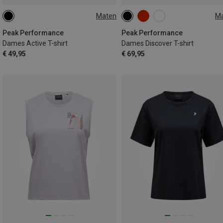
Maten
M
XS
S
M
XS
S
M
L
Peak Performance
Peak Performance
Dames Active T-shirt
Dames Discover T-shirt
€ 49,95
€ 69,95