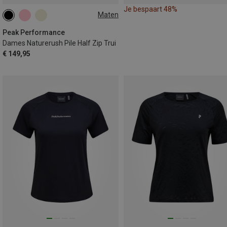
Je bespaart 48%
Maten
XS
S
M
L
Peak Performance
Dames Naturerush Pile Half Zip Trui
€ 149,95