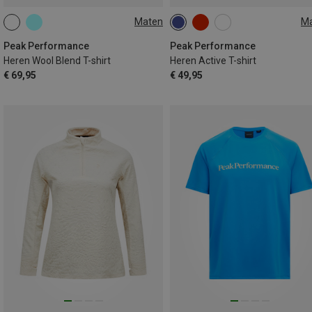
Maten
M
S
M
XL
S
XL
Peak Performance
Peak Performance
Heren Wool Blend T-shirt
Heren Active T-shirt
€ 69,95
€ 49,95