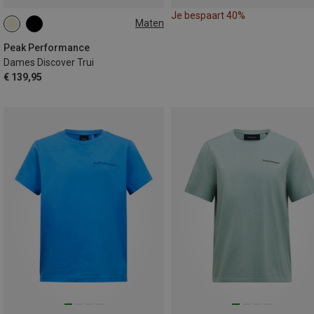
Je bespaart 40%
Maten
XS
S
M
L
Peak Performance
Dames Discover Trui
€ 139,95