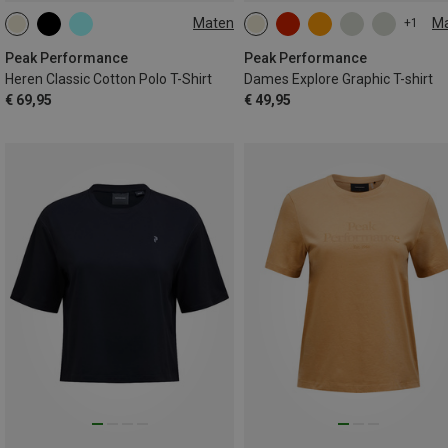
Maten
M
+1
S
M
L
XL
XS
S
M
L
Peak Performance
Peak Performance
Heren Classic Cotton Polo T-Shirt
Dames Explore Graphic T-shirt
€ 69,95
€ 49,95