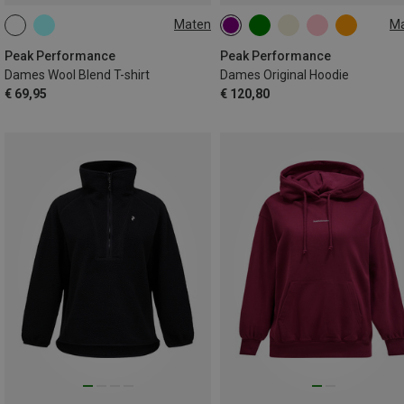
Maten
M
XS
M
XS
S
M
L
Peak Performance
Peak Performance
Dames Wool Blend T-shirt
Dames Original Hoodie
€ 69,95
€ 120,80