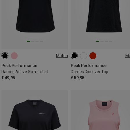
Maten
M
M
L
XL
XS
S
M
L
Peak Performance
Peak Performance
Dames Active Slim T-shirt
Dames Discover Top
€ 49,95
€ 59,95