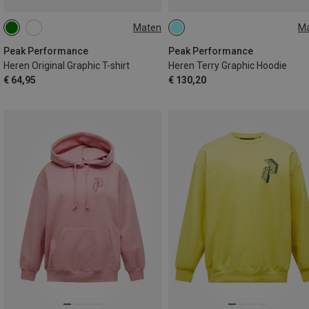
Maten
M
S
M
L
XL
S
M
L
Peak Performance
Peak Performance
Heren Original Graphic T-shirt
Heren Terry Graphic Hoodie
€ 64,95
€ 130,20