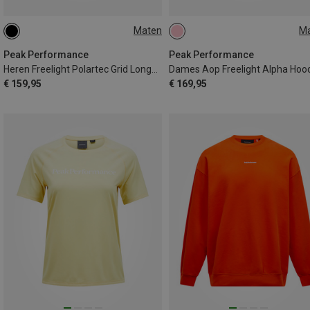
Maten
M
S
M
L
XL
XS
S
Peak Performance
Peak Performance
Heren Freelight Polartec Grid Longsleeve
Dames Aop Freelight Alpha Hoo
€ 159,95
€ 169,95