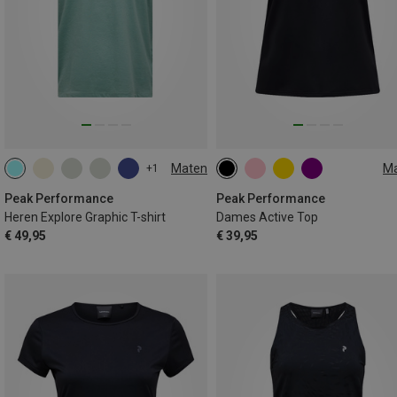
Maten
M
+1
S
M
L
XL
XS
S
M
Peak Performance
Peak Performance
Heren Explore Graphic T-shirt
Dames Active Top
€ 49,95
€ 39,95