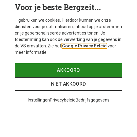
Voor je beste Bergzeit...
... gebruiken we cookies. Hierdoor kunnen we onze
diensten voor je optimaliseren, inhoud op je afstemmen
en je gepersonaliseerde advertenties tonen. Je
toestemming kan ook de verwerking van je gegevens in
de VS omvatten. Zie het
Google Privacy Beleid
voor
meer informatie.
Je bespaart 24%
Je bespaart 64%
AKKOORD
NIET AKKOORD
48 van 63 producten bekeken
Instellingen
Privacybeleid
Bedrijfsgegevens
MEER PRODUCTEN BEKIJKEN