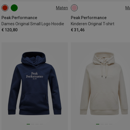
Maten
M
S
M
L
130
140
150
160
170
Peak Performance
Peak Performance
Dames Original Small Logo Hoodie
Kinderen Original T-shirt
€ 120,80
€ 31,46