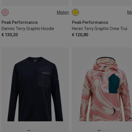
Maten
M
XS
S
M
S
M
L
Peak Performance
Peak Performance
Dames Terry Graphic Hoodie
Heren Terry Graphic Crew Trui
€ 130,20
€ 120,80