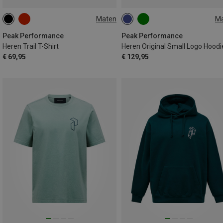
Maten
M
S
M
L
XL
S
M
L
XL
Peak Performance
Peak Performance
Heren Trail T-Shirt
Heren Original Small Logo Hoodi
€ 69,95
€ 129,95