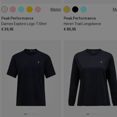
Maten
M
XS
S
XL
S
M
L
XL
XXL
Peak Performance
Peak Performance
Dames Explore Logo T-Shirt
Heren Trail Longsleeve
€ 39,95
€ 89,95