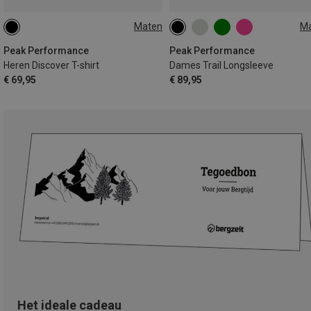
Maten
M
S
M
L
XL
XS
S
M
L
Peak Performance
Peak Performance
Heren Discover T-shirt
Dames Trail Longsleeve
€ 69,95
€ 89,95
Het ideale cadeau