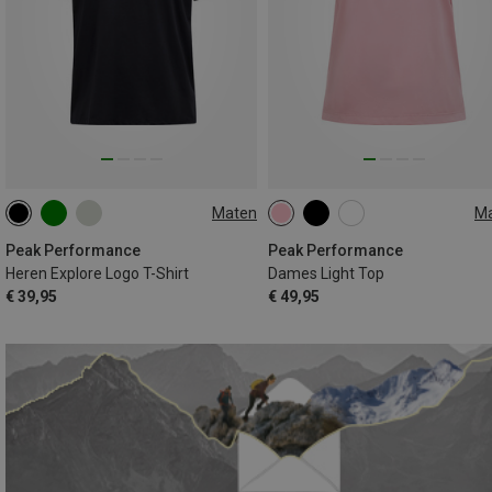
Maten
M
S
M
L
XS
S
M
L
Peak Performance
Peak Performance
Heren Explore Logo T-Shirt
Dames Light Top
€ 39,95
€ 49,95