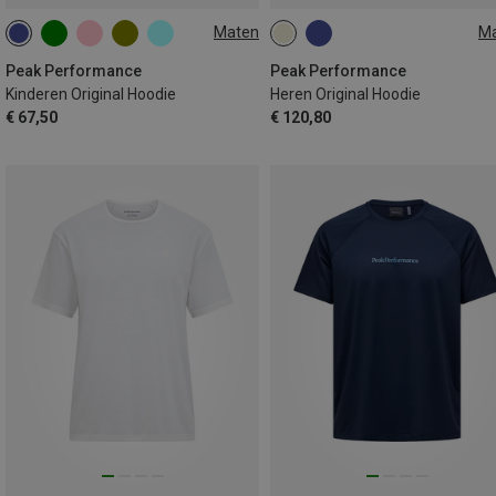
Maten
M
130
140
150
160
S
M
L
XL
170
Peak Performance
Peak Performance
Kinderen Original Hoodie
Heren Original Hoodie
€ 67,50
€ 120,80