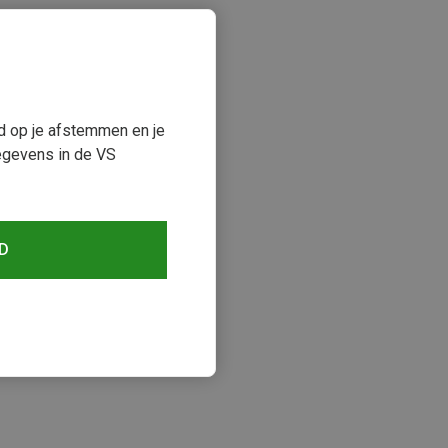
ud op je afstemmen en je
egevens in de VS
D