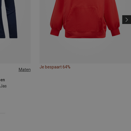
Je bespaart 64%
Maten
70
sen
 Jas