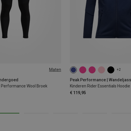
Maten
+2
XL
XXL
130
140
150
160
1
ondergoed
Peak Performance | Wandeljas
 Performance Wool Broek
Kinderen Rider Essentials Hoodie
€ 119,95