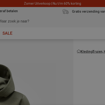
Zomer Uitverkoop | Nu t/m 60% korting
eraf betalen
Gratis verzending va
SALE
Kleding
Truien,