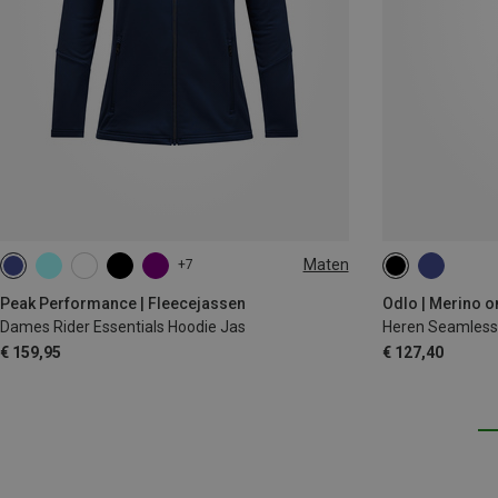
Maten
+7
XS
S
M
L
XL
S
M
L
Peak Performance | Fleecejassen
Odlo | Merino 
Dames Rider Essentials Hoodie Jas
Heren Seamless
€ 159,95
€ 127,40