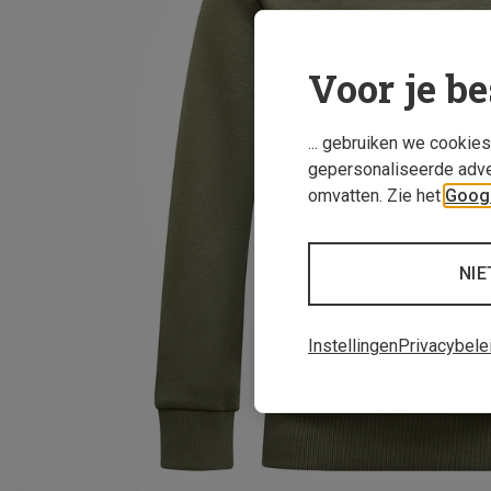
Voor je be
... gebruiken we cookie
gepersonaliseerde adve
omvatten. Zie het
Googl
NIE
Instellingen
Privacybele