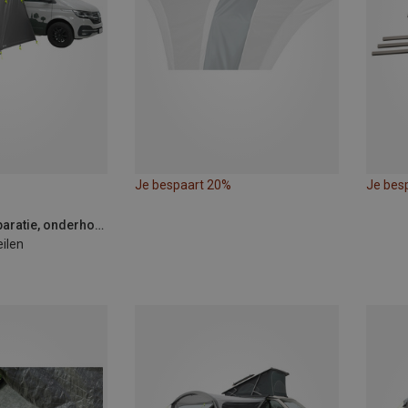
Je bespaart 20%
Je bes
Outwell | Tent reparatie, onderhoud & accessoires
eilen