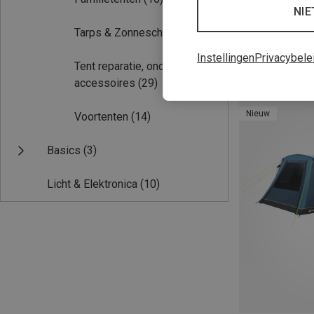
NIE
Tarps & Zonneschermen
(2)
Instellingen
Privacybele
Tent reparatie, onderhoud &
Je bespaart 19%
accessoires
(29)
Nieuw
Voortenten
(14)
Basics
(3)
Licht & Elektronica
(10)