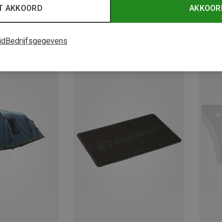
T AKKOORD
AKKOOR
id
Bedrijfsgegevens
Je bespaart 21%
Je bes