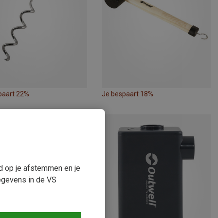
paart 22%
Je bespaart 18%
ud op je afstemmen en je
egevens in de VS