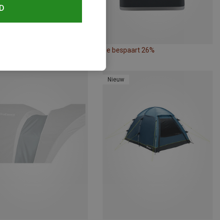
D
paart 25%
Je bespaart 26%
Nieuw