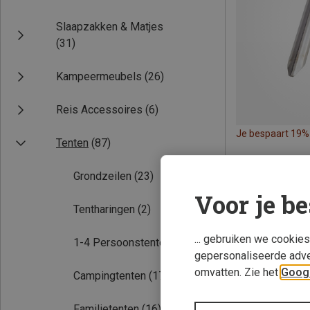
Slaapzakken & Matjes
(31)
Kampeermeubels
(26)
Reis Accessoires
(6)
Je bespaart 19%
Tenten
(87)
Grondzeilen
(23)
Voor je be
Tentharingen
(2)
... gebruiken we cookie
1-4 Persoonstenten
(1)
gepersonaliseerde adve
omvatten. Zie het
Googl
Campingtenten
(17)
Familietenten
(16)