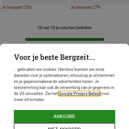
Je bespaart 25%
Je bespaart 27%
10 van 10 producten bekeken
Voor je beste Bergzeit...
Mogelijk interessant voor je
... gebruiken we cookies. Hierdoor kunnen we onze
diensten voor je optimaliseren, inhoud op je afstemmen
en je gepersonaliseerde advertenties tonen. Je
toestemming kan ook de verwerking van je gegevens in
de VS omvatten. Zie het
Google Privacy Beleid
voor
meer informatie.
AKKOORD