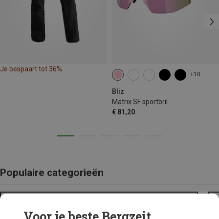
Je bespaart tot 36%
+10
Bliz
Matrix SF sportbril
€ 81,20
Populaire categorieën
BACKPACKS
Voor je beste Bergzeit...