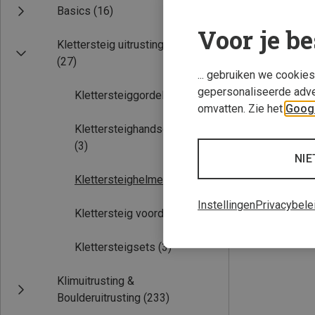
Basics
(16)
Voor je be
Klettersteig uitrusting
(27)
... gebruiken we cookie
gepersonaliseerde adve
Klettersteiggordels
(15)
omvatten. Zie het
Googl
Klettersteighandschoenen
(3)
54-60CM
NIE
Edelrid | Klette
Klettersteighelmen
(4)
Ultralight III kli
€ 59,95
Instellingen
Privacybele
Klettersteig voordeelset
(2)
Klettersteigsets
(3)
Klimuitrusting &
Boulderuitrusting
(233)