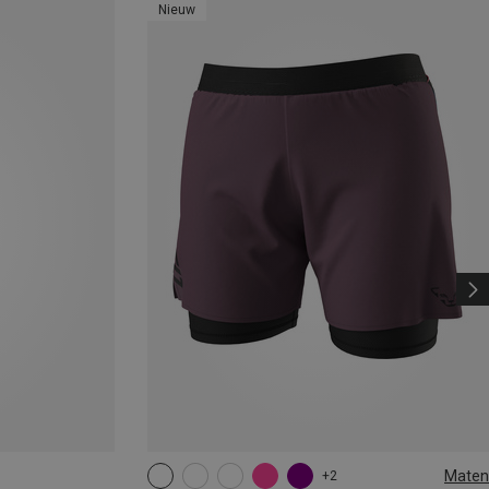
Nieuw
Maten
+2
XS
S
M
L
XL