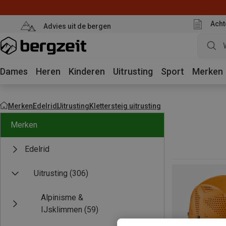
Acht
Advies uit de bergen
Dames
Heren
Kinderen
Uitrusting
Sport
Merken
Merken
Edelrid
Uitrusting
Klettersteig uitrusting
Merken
Edelrid
Uitrusting
(306)
Alpinisme &
IJsklimmen
(59)