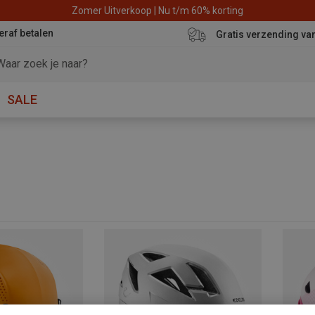
Zomer Uitverkoop | Nu t/m 60% korting
eraf betalen
Gratis verzending va
SALE