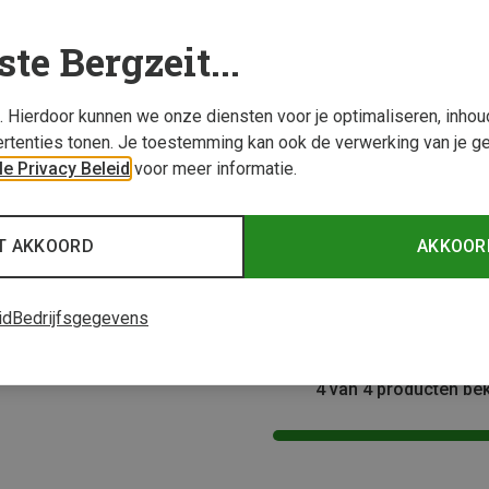
ste Bergzeit...
s. Hierdoor kunnen we onze diensten voor je optimaliseren, inho
rtenties tonen. Je toestemming kan ook de verwerking van je g
e Privacy Beleid
voor meer informatie.
Maten
Maten
+2
55-61CM
46-6
T AKKOORD
AKKOOR
rsteighelmen
Edelrid | Klettersteighelmen
Edelrid
mhelm
Zodiac II Klimhelm
Shield 
€ 59,95
€ 79,9
id
Bedrijfsgegevens
4 van 4 producten be