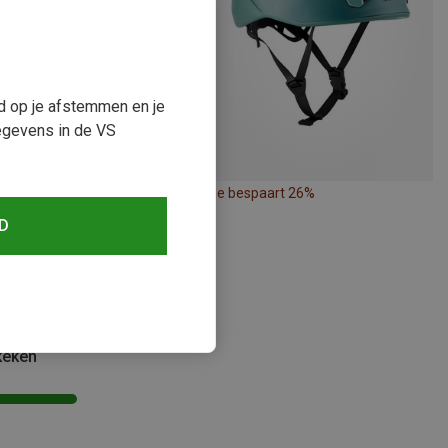
ud op je afstemmen en je
egevens in de VS
Je bespaart 26%
Maten
2CM
53-62CM
D
 | Klettersteighelmen
II klimhelm
5
keken