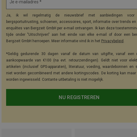
Je e-mailadres *
Ja, ik wil regelmatig de nieuwsbrief met aanbiedingen voor 
bergsportuitrusting, schoenen, accessoires, sport, informatie over trends en 
enquêtes van Bergzeit GmbH per e-mail ontvangen. Ik kan deze toestemming
tijde onder "Uitschrijven" aan het einde van elke e-mail of door een be
Bergzeit GmbH herroepen. Meer informatie vind ik in het
Privacybeleid
.
*Geldig gedurende 30 dagen vanaf de datum van uitgifte, vanaf een 
aankoopwaarde van €100 (na evt. retourzendingen). Geldt niet voor elek
artikelen (inclusief GPS-apparaten), literatuur, voeding, waardebonnen en 
niet worden gecombineerd met andere kortingscodes. De korting kan maar
worden ingewisseld. Contante uitbetaling is niet mogelijk.
NU REGISTREREN