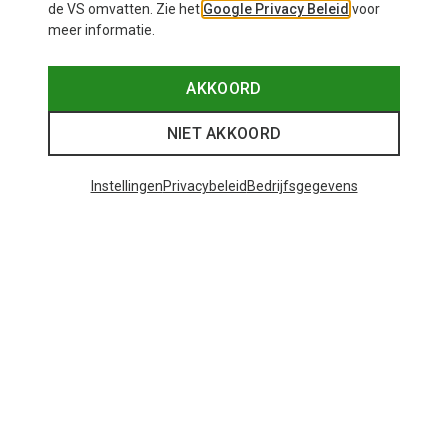
de VS omvatten. Zie het
Google Privacy Beleid
voor
meer informatie.
Edelrid
AKKOORD
Demon Antistolplaten
€ 7,95
NIET AKKOORD
Instellingen
Privacybeleid
Bedrijfsgegevens
29 van 29 producten bekeken
Mogelijk interessant voor je