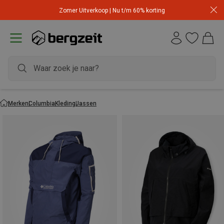
Zomer Uitverkoop | Nu t/m 60% korting
Merken
Columbia
Kleding
Jassen