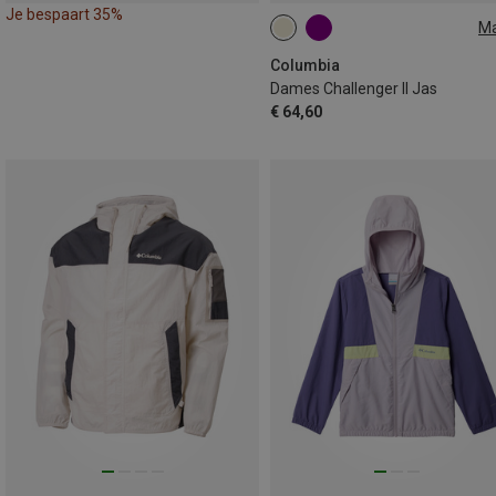
Je bespaart 35%
M
XS
S
M
L
Columbia
Dames Challenger II Jas
€ 64,60