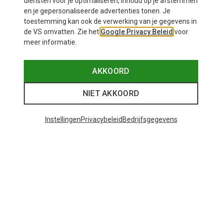
diensten voor je optimaliseren, inhoud op je afstemmen
en je gepersonaliseerde advertenties tonen. Je
toestemming kan ook de verwerking van je gegevens in
de VS omvatten. Zie het
Google Privacy Beleid
voor
meer informatie.
AKKOORD
NIET AKKOORD
Instellingen
Privacybeleid
Bedrijfsgegevens
Je bespaart tot 35%
Maten
+9
ONE SIZE
Bliz
Matrix SF sportbril
€ 82,20