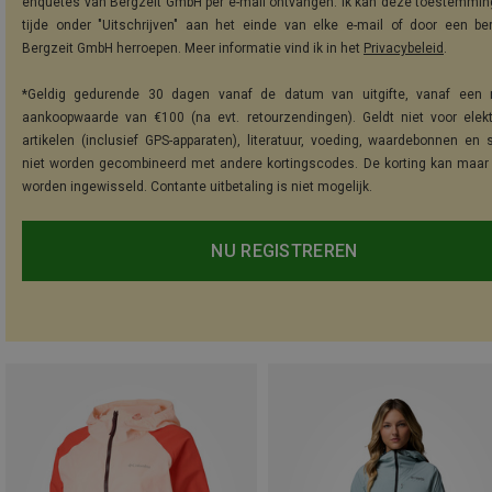
enquêtes van Bergzeit GmbH per e-mail ontvangen. Ik kan deze toestemming
tijde onder "Uitschrijven" aan het einde van elke e-mail of door een be
Bergzeit GmbH herroepen. Meer informatie vind ik in het
Privacybeleid
.
*Geldig gedurende 30 dagen vanaf de datum van uitgifte, vanaf een 
aankoopwaarde van €100 (na evt. retourzendingen). Geldt niet voor elek
artikelen (inclusief GPS-apparaten), literatuur, voeding, waardebonnen en 
niet worden gecombineerd met andere kortingscodes. De korting kan maar
worden ingewisseld. Contante uitbetaling is niet mogelijk.
NU REGISTREREN