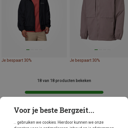
Je bespaart 30%
Je bespaart 30%
18 van 18 producten bekeken
Voor je beste Bergzeit...
Mogelijk interessant voor je
... gebruiken we cookies. Hierdoor kunnen we onze