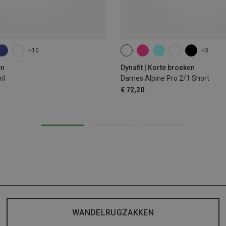
+10
+3
XS
S
M
L
XL
en
Dynafit | Korte broeken
il
Dames Alpine Pro 2/1 Short
€ 72,20
WANDELRUGZAKKEN