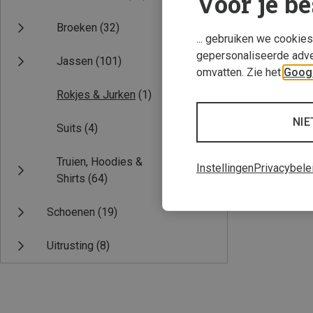
Voor je be
Broeken
(32)
... gebruiken we cookie
gepersonaliseerde adve
Jassen
(101)
omvatten. Zie het
Googl
Rokjes & Jurken
(1)
NIE
Suits
(4)
Je bespaart 34%
Truien, Hoodies &
Instellingen
Privacybele
Shirts
(64)
Schoenen
(19)
Uitrusting
(8)