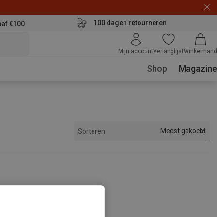
100 dagen retourneren
naf €100
Mijn account
Verlanglijst
Winkelmand
Shop
Magazine
Meest gekocht
Sorteren