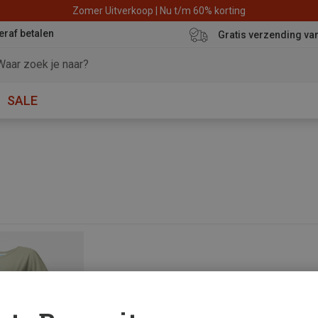
Zomer Uitverkoop | Nu t/m 60% korting
eraf betalen
Gratis verzending va
SALE