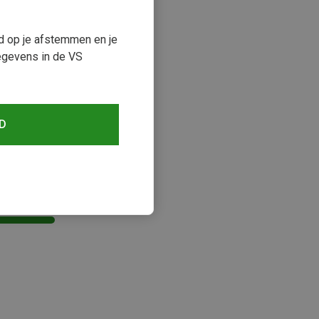
ud op je afstemmen en je
egevens in de VS
D
keken