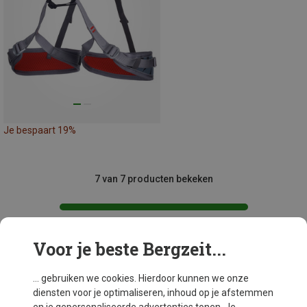
Je bespaart 19%
7 van 7 producten bekeken
Voor je beste Bergzeit...
Mogelijk interessant voor je
... gebruiken we cookies. Hierdoor kunnen we onze
diensten voor je optimaliseren, inhoud op je afstemmen