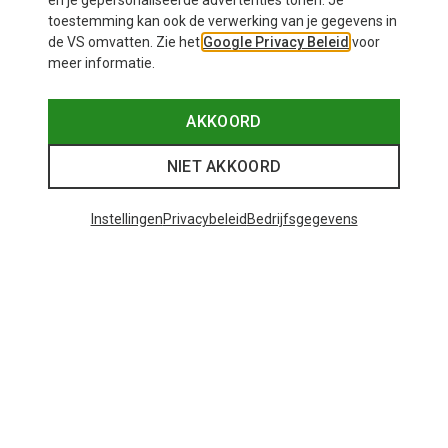
en je gepersonaliseerde advertenties tonen. Je
toestemming kan ook de verwerking van je gegevens in
de VS omvatten. Zie het
Google Privacy Beleid
voor
meer informatie.
AKKOORD
NIET AKKOORD
Instellingen
Privacybeleid
Bedrijfsgegevens
Je bespaart tot 27%
+10
Bliz
Matrix SF sportbril
€ 81,20