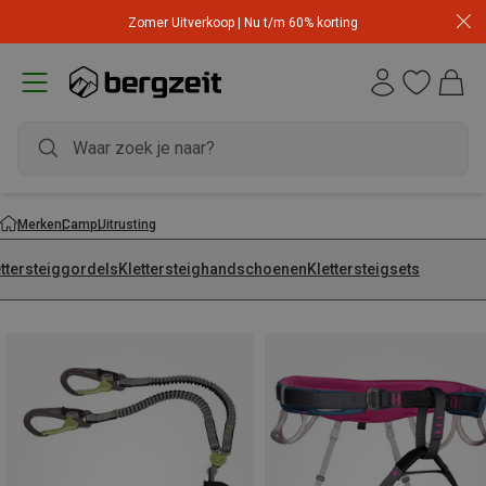
Zomer Uitverkoop | Nu t/m 60% korting
Merken
Camp
Uitrusting
ettersteiggordels
Klettersteighandschoenen
Klettersteigsets