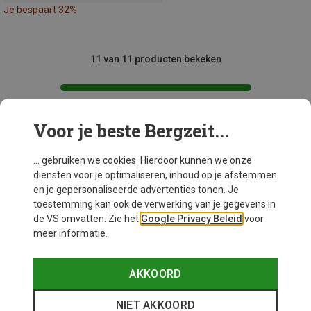
Je bespaart 32%
11 van 11 producten bekeken
Voor je beste Bergzeit...
Mogelijk interessant voor je
... gebruiken we cookies. Hierdoor kunnen we onze
diensten voor je optimaliseren, inhoud op je afstemmen
en je gepersonaliseerde advertenties tonen. Je
toestemming kan ook de verwerking van je gegevens in
de VS omvatten. Zie het
Google Privacy Beleid
voor
meer informatie.
AKKOORD
NIET AKKOORD