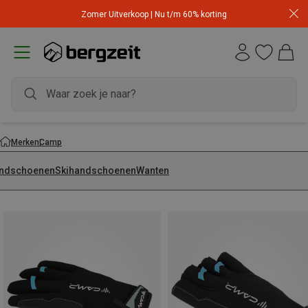
Zomer Uitverkoop | Nu t/m 60% korting
Merken
Camp
ndschoenen
Skihandschoenen
Wanten