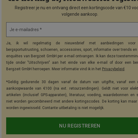
Registreer je nu en ontvang direct een kortingscode van €10 voo
volgende aankoop.
Je e-mailadres *
Ja, ik wil regelmatig de nieuwsbrief met aanbiedingen voor 
bergsportuitrusting, schoenen, accessoires, sport, informatie over trends en 
enquêtes van Bergzeit GmbH per e-mail ontvangen. Ik kan deze toestemming
tijde onder "Uitschrijven" aan het einde van elke e-mail of door een be
Bergzeit GmbH herroepen. Meer informatie vind ik in het
Privacybeleid
.
*Geldig gedurende 30 dagen vanaf de datum van uitgifte, vanaf een 
aankoopwaarde van €100 (na evt. retourzendingen). Geldt niet voor elek
artikelen (inclusief GPS-apparaten), literatuur, voeding, waardebonnen en 
niet worden gecombineerd met andere kortingscodes. De korting kan maar
worden ingewisseld. Contante uitbetaling is niet mogelijk.
NU REGISTREREN