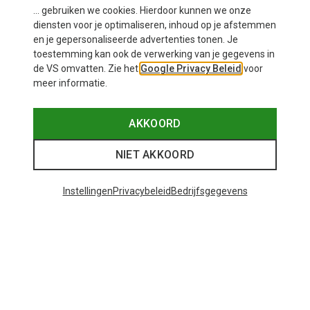
... gebruiken we cookies. Hierdoor kunnen we onze
diensten voor je optimaliseren, inhoud op je afstemmen
en je gepersonaliseerde advertenties tonen. Je
toestemming kan ook de verwerking van je gegevens in
de VS omvatten. Zie het
Google Privacy Beleid
voor
meer informatie.
Je bespaart 16%
Blackroll
AKKOORD
Blackbox Mini
€ 35,96
NIET AKKOORD
Instellingen
Privacybeleid
Bedrijfsgegevens
30 van 30 producten bekeken
Mogelijk interessant voor je