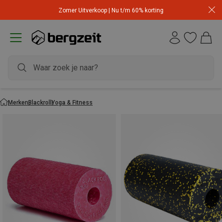
Zomer Uitverkoop | Nu t/m 60% korting
Merken
Blackroll
Yoga & Fitness