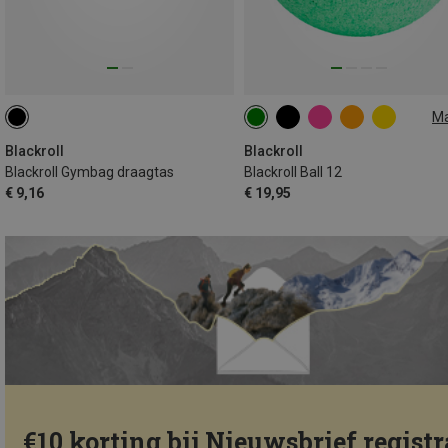
M
12CM
Blackroll
Blackroll
Blackroll Gymbag draagtas
Blackroll Ball 12
€ 9,16
€ 19,95
€10 korting bij Nieuwsbrief registr