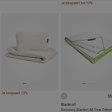
Je bespaart tot 13%
Je bespaart 12%
M
155X220CM
Blackroll
Recovery Blanket All Year Deke