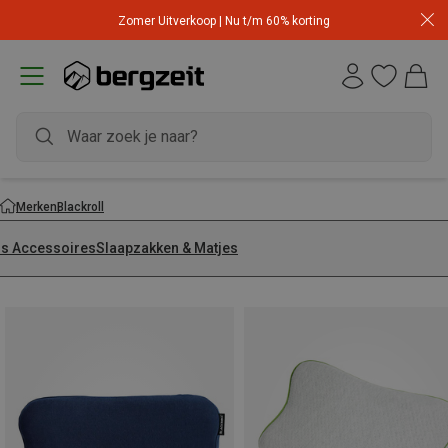
Zomer Uitverkoop | Nu t/m 60% korting
Merken
Blackroll
is Accessoires
Slaapzakken & Matjes