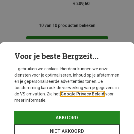
€ 209,60
10 van 10 producten bekeken
Voor je beste Bergzeit...
Mogelijk interessant voor je
... gebruiken we cookies. Hierdoor kunnen we onze
diensten voor je optimaliseren, inhoud op je afstemmen
en je gepersonaliseerde advertenties tonen. Je
toestemming kan ook de verwerking van je gegevens in
de VS omvatten. Zie het
Google Privacy Beleid
voor
meer informatie.
AKKOORD
NIET AKKOORD